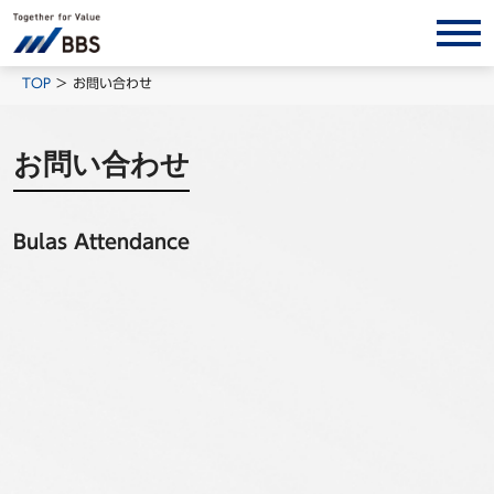
サービス/ソリューション
TOP
お問い合わせ
経営会計コンサルティング
お問い合わせ
製品・ソリューション
BPO
Bulas Attendance
インサイト
コラム
ホワイトペーパー
調査レポート
対談/鼎談
BBS Group News
出版書籍