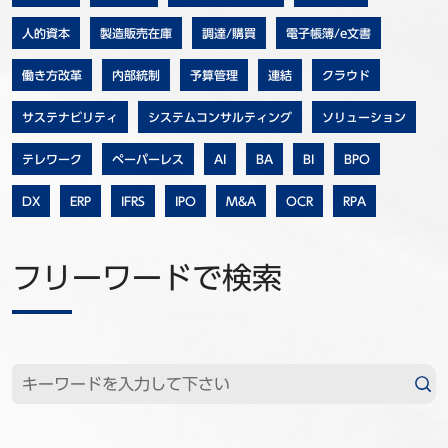
事例
人的資本
製造販売在庫
調達/購買
電子帳簿/e文書
セミナ−
働き方改革
内部統制
予算管理
連結
クラウド
サステナビリティ
システムコンサルティング
ソリューション
ニュース
テレワーク
ペーパーレス
AI
BA
BI
BPO
お問い合わせ
DX
ERP
IFRS
IPO
M&A
OCR
RPA
BBSグループネットワーク
サステナビリティ
企業情報
フリーワードで検索
株主・投資家情報
採用情報