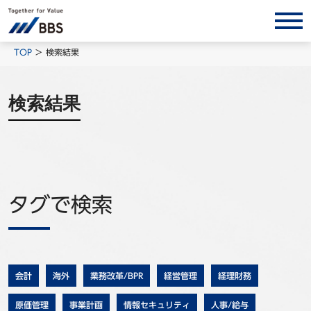
サービス/ソリューション
TOP
検索結果
経営会計コンサルティング
検索結果
製品・ソリューション
BPO
インサイト
コラム
タグで検索
ホワイトペーパー
調査レポート
対談/鼎談
BBS Group News
会計
海外
業務改革/BPR
経営管理
経理財務
出版書籍
原価管理
事業計画
情報セキュリティ
人事/給与