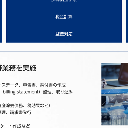
税金計算
監査対応
帯業務を実施
ースデータ、申告書、納付書の作成
ling statement）整理、取り込み
資産除去債務、税効果など）
処理、請求書発行
ンケート作成など