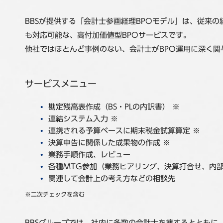
BBSが提供する「会計士参画経理BPOモデル」は、従来の
も対応可能な、高付加価値型BPOサービスです。
他社ではほとんど事例のない、会計士がBPO運用に深く関
サービスメニュー
勘定残高表作成（BS・PLの内訳書） ※
連結システム入力 ※
連携される予算ベースに期末税金試算算定 ※
決算申告に関係した成果物の作成 ※
業務手順作成、レビュー
各種MTG参加（業務ヒアリング、決算打合せ、内
関連して会計上の考え方などの相談先
※二次チェックを含む
BBSグループでは、社内に多数の会計士を擁するととも