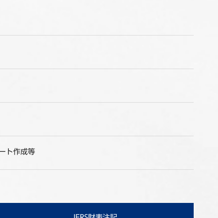
ート作成等
IFRS財表注記