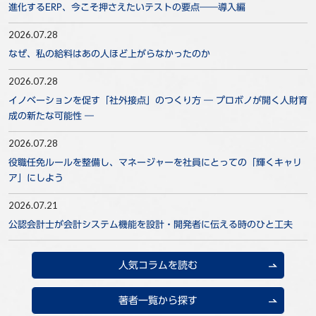
進化するERP、今こそ押さえたいテストの要点――導入編
事例
2026.07.28
セミナ−
なぜ、私の給料はあの人ほど上がらなかったのか
2026.07.28
ニュース
イノベーションを促す「社外接点」のつくり方 ― プロボノが開く人財育
成の新たな可能性 ―
お問い合わせ
2026.07.28
役職任免ルールを整備し、マネージャーを社員にとっての「輝くキャリ
BBSグループネットワーク
サステナビリティ
企業情報
ア」にしよう
株主・投資家情報
採用情報
2026.07.21
公認会計士が会計システム機能を設計・開発者に伝える時のひと工夫
人気コラムを読む
著者一覧から探す