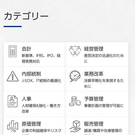
カテゴリー
会計
経営管理
新基準、IFRS、IPO、経
意思決定の迅速化のため
理実務対応
に
内部統制
業務改革
J-SOX、IT統制の最適化
決算早期化を実現するた
めに
人事
予算管理
人財確保&強化・働き方
事業計画の管理が可能に
改革
原価管理
販売管理
企業の利益確保やリスク
調達/購買や在庫管理の