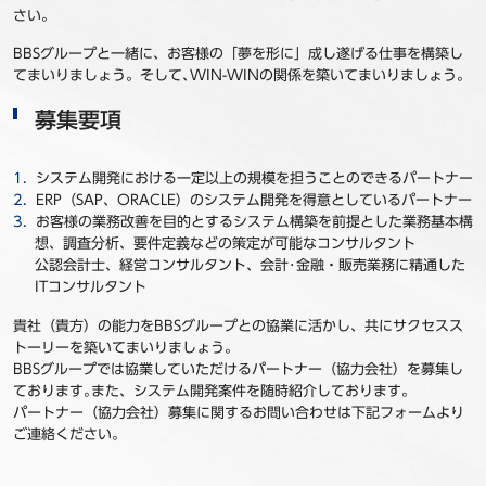
さい。
事例
BBSグループと一緒に、お客様の「夢を形に」成し遂げる仕事を構築し
てまいりましょう。そして､WIN-WINの関係を築いてまいりましょう。
セミナ−
募集要項
ニュース
システム開発における一定以上の規模を担うことのできるパートナー
お問い合わせ
ERP（SAP、ORACLE）のシステム開発を得意としているパートナー
お客様の業務改善を目的とするシステム構築を前提とした業務基本構
想、調査分析、要件定義などの策定が可能なコンサルタント
BBSグループネットワーク
サステナビリティ
企業情報
公認会計士、経営コンサルタント、会計･金融・販売業務に精通した
ITコンサルタント
株主・投資家情報
採用情報
貴社（貴方）の能力をBBSグループとの協業に活かし、共にサクセスス
トーリーを築いてまいりましょう。
BBSグループでは協業していただけるパートナー（協力会社）を募集し
ております｡また、システム開発案件を随時紹介しております。
パートナー（協力会社）募集に関するお問い合わせは下記フォームより
ご連絡ください。