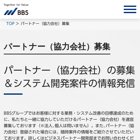
サービス/ソリューション
TOP
パートナー（協力会社）募集
経営会計コンサルティング
パートナー（協力会社）募集
製品・ソリューション
BPO
パートナー（協力会社）の募集
インサイト
コラム
＆システム開発案件の情報発信
ホワイトペーパー
調査レポート
対談/鼎談
BBSグループではお客様に対する業務・システム改善の目標達成のため
に、私たちと一緒に協力していただけるパートナー（協力会社）を適宜
BBS Group News
募集しております（※法人､個人は問いません）。また､パートナー（協
力会社）登録された場合には、随時案件の情報をご紹介させていただい
出版書籍
ております。詳しくはビジネスパートナー開発部までお問い合わせくだ