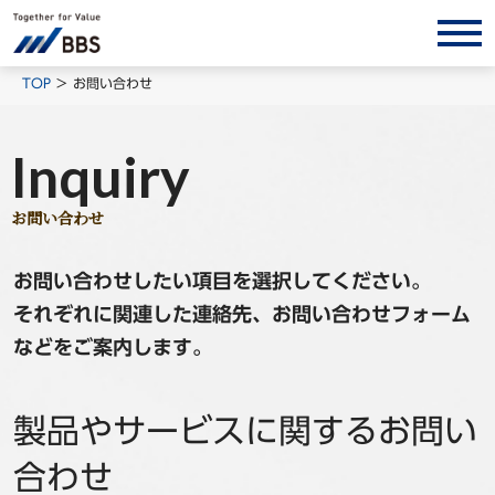
サービス/ソリューション
TOP
お問い合わせ
経営会計コンサルティング
Inquiry
製品・ソリューション
BPO
お問い合わせ
インサイト
お問い合わせしたい項目を選択してください。
コラム
それぞれに関連した連絡先、お問い合わせフォーム
ホワイトペーパー
などをご案内します。
調査レポート
対談/鼎談
製品やサービスに関するお問い
BBS Group News
合わせ
出版書籍