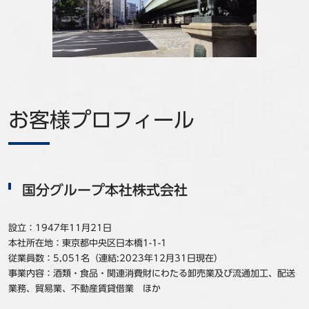
事例
セミナ−
ニュース
お客様プロフィール
お問い合わせ
BBSグループネットワーク
サステナビリティ
企業情報
株主・投資家情報
採用情報
国分グループ本社株式会社
設立：1947年11月21日
本社所在地：東京都中央区日本橋1-1-1
従業員数：5,051名（連結:2023年12月31日現在）
事業内容：酒類・食品・関連消費財にわたる卸売業及び流通加工、配送
業務、貿易業、不動産賃貸借業 ほか