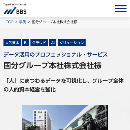
サービス/ソリューション
TOP
事例
国分グループ本社株式会社様
経営会計コンサルティング
製品・ソリューション
人的資本
BI
クラウド
AI
ソリューション
BPO
データ活用のプロフェッショナル・サービス
インサイト
国分グループ本社株式会社様
コラム
「人」にまつわるデータを可視化し、グループ全体
ホワイトペーパー
の人的資本経営を強化
調査レポート
対談/鼎談
BBS Group News
出版書籍