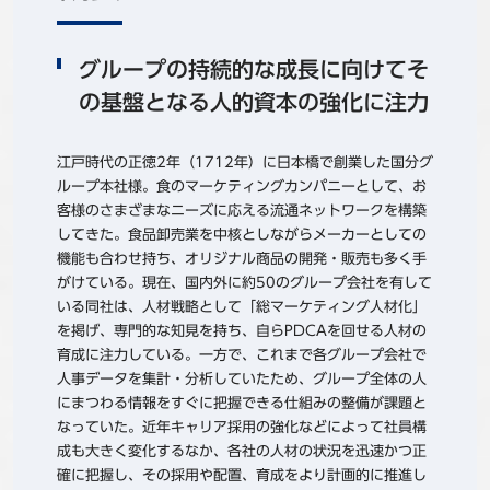
グループの持続的な成長に向けてそ
の基盤となる人的資本の強化に注力
江戸時代の正徳2年（1712年）に日本橋で創業した国分グ
ループ本社様。食のマーケティングカンパニーとして、お
客様のさまざまなニーズに応える流通ネットワークを構築
してきた。食品卸売業を中核としながらメーカーとしての
機能も合わせ持ち、オリジナル商品の開発・販売も多く手
がけている。現在、国内外に約50のグループ会社を有して
いる同社は、人材戦略として「総マーケティング人材化」
を掲げ、専門的な知見を持ち、自らPDCAを回せる人材の
育成に注力している。一方で、これまで各グループ会社で
人事データを集計・分析していたため、グループ全体の人
にまつわる情報をすぐに把握できる仕組みの整備が課題と
なっていた。近年キャリア採用の強化などによって社員構
成も大きく変化するなか、各社の人材の状況を迅速かつ正
確に把握し、その採用や配置、育成をより計画的に推進し