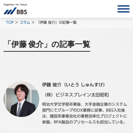
サービス/ソリューション
TOP
コラム
「伊藤 俊介」の記事一覧
経営会計コンサルティング
「伊藤 俊介」の記事一覧
製品・ソリューション
BPO
インサイト
コラム
伊藤 俊介（いとう しゅんすけ）
ホワイトペーパー
（株）ビジネスブレイン太田昭和
調査レポート
明治大学文学部卒業後、大手金融企業のシステム
対談/鼎談
部門にてグループのDX業務に従事。BBS入社後
は、建設系事業会社の業務効率化プロジェクトに
BBS Group News
参画。RPA製品のプリセールスも担当している。
出版書籍