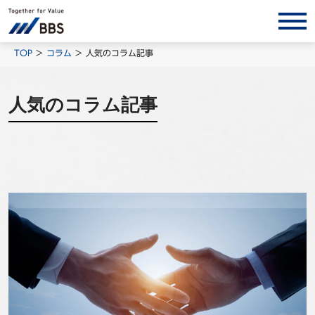
サービス/ソリューション
TOP
コラム
人気のコラム記事
経営会計コンサルティング
人気のコラム記事
製品・ソリューション
BPO
インサイト
コラム
ホワイトペーパー
調査レポート
対談/鼎談
BBS Group News
出版書籍