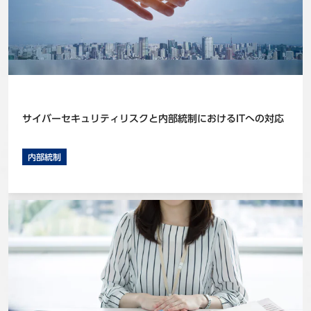
事例
セミナ−
ニュース
サイバーセキュリティリスクと内部統制におけるITへの対応
お問い合わせ
内部統制
BBSグループネットワーク
サステナビリティ
企業情報
株主・投資家情報
採用情報