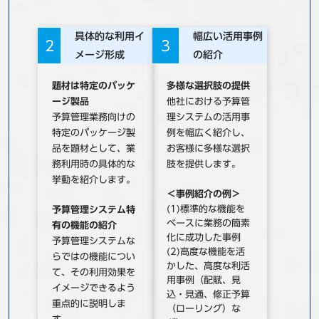
具体的な利用イ
幅広い活用事例
2
3
メージ形成
の紹介
題材は特定のパッケ
多様な選択肢の提供
ージ製品
他社における予算管
予算管理業務向けの
理システムの活用事
特定のパッケージ製
例を幅広く紹介し、
品を題材として、業
お客様に多様な選択
務利用時の具体的な
肢を提供します。
挙動を紹介します。
＜事例紹介の例＞
(1)標準的な機能を
予算管理システム特
ベースに業務の簡素
有の機能の紹介
化に成功した事例
予算管理システムな
(2)高度な機能を活
らではの機能につい
かした、高度な利活
て、その利用効果を
用事例（配賦、見
イメージできるよう
込・見通、修正予算
重点的に説明しま
（ローリング）な