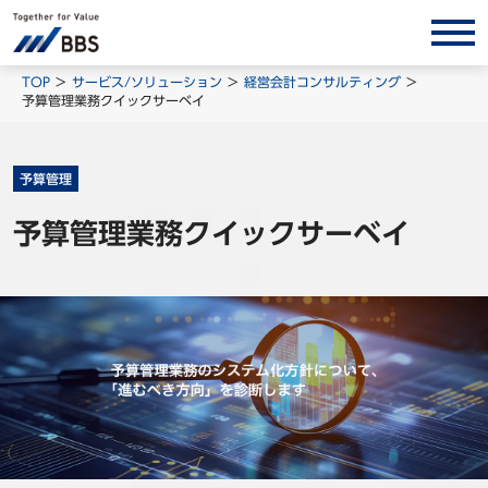
サービス/ソリューション
TOP
サービス/ソリューション
経営会計コンサルティング
予算管理業務クイックサーベイ
経営会計コンサルティング
製品・ソリューション
予算管理
BPO
予算管理業務クイックサーベイ
インサイト
コラム
ホワイトペーパー
調査レポート
対談/鼎談
BBS Group News
出版書籍