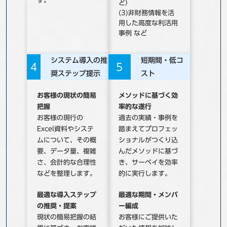
す。
ど）
(3)非財務情報を活
用した高度な利活用
事例 など
システム導入の推
短期間・低コ
4
5
奨ステップ提示
スト
お客様の現状の簡易
メソッドに基づく効
把握
率的な遂行
お客様の現行の
過去の実績・事例を
Excel資料やシステ
踏まえてプロフェッ
ムについて、その概
ショナルがつくり込
要、データ量、複雑
んだメソッドに基づ
さ、会計的な合理性
き、サーベイを効率
などを整理します。
的に実行します。
最適な導入ステップ
最適な期間・メンバ
の推奨・提案
ー編成
現状の簡易把握の結
お客様にご提供いた