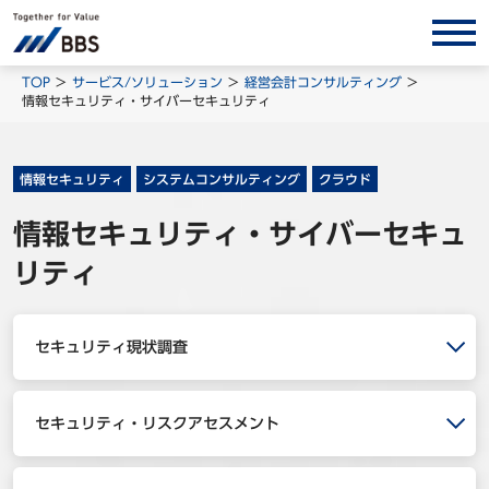
サービス/ソリューション
TOP
サービス/ソリューション
経営会計コンサルティング
情報セキュリティ・サイバーセキュリティ
経営会計コンサルティング
製品・ソリューション
情報セキュリティ
システムコンサルティング
クラウド
BPO
情報セキュリティ・サイバーセキュ
インサイト
リティ
コラム
ホワイトペーパー
セキュリティ現状調査
調査レポート
対談/鼎談
セキュリティ・リスクアセスメント
BBS Group News
出版書籍