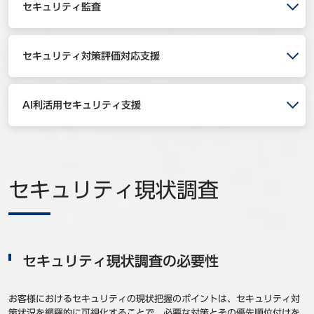
セキュリティ監査
事例
セミナ−
セキュリティ対策評価対応支援
ニュース
AI利活用セキュリティ支援
お問い合わせ
BBSグループネットワーク
サステナビリティ
企業情報
セキュリティ現状調査
株主・投資家情報
採用情報
セキュリティ現状調査の必要性
お客様におけるセキュリティの現状把握のポイントは、セキュリティ対
策状況を網羅的に可視化することで、必要な対策とその優先順位付けを