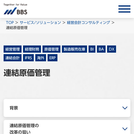
サービス/ソリューション
TOP
サービス/ソリューション
経営会計コンサルティング
連結原価管理
経営会計コンサルティング
製品・ソリューション
経営管理
経理財務
原価管理
製造販売在庫
BI
BA
DX
BPO
連結会計
IFRS
海外
ERP
インサイト
連結原価管理
コラム
ホワイトペーパー
調査レポート
対談/鼎談
背景
BBS Group News
連結原価管理の
出版書籍
改革の狙い