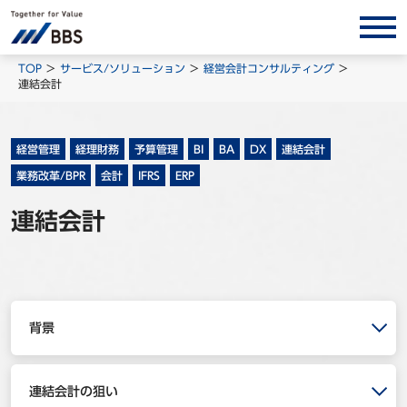
サービス/ソリューション
TOP
サービス/ソリューション
経営会計コンサルティング
連結会計
経営会計コンサルティング
製品・ソリューション
経営管理
経理財務
予算管理
BI
BA
DX
連結会計
BPO
業務改革/BPR
会計
IFRS
ERP
インサイト
連結会計
コラム
ホワイトペーパー
調査レポート
対談/鼎談
背景
BBS Group News
出版書籍
連結会計の狙い