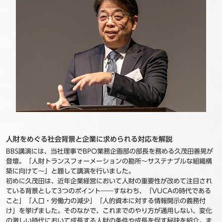
人財をめぐる社会背景と企業に求められる対応を解説
BBS講演には、当社理事でBPO業務企画部の部長を務める久茂田善晃が
登壇。「人財トランスフォーメーションの勘所～サステナブルな組織構
築に向けて～」と題して講演を行いました。
初めに久茂田は、近年企業経営において人財の重要性が改めて注目され
ている背景として3つのポイント――すなわち、「VUCAの時代である
こと」「人口・労働力の減少」「人的資本に対する情報開示の義務付
け」を挙げました。そのなかで、これまでのやり方が通用しない、変化
の激しい時代において成長する人財の条件や成長を促す秘訣を紹介。ま