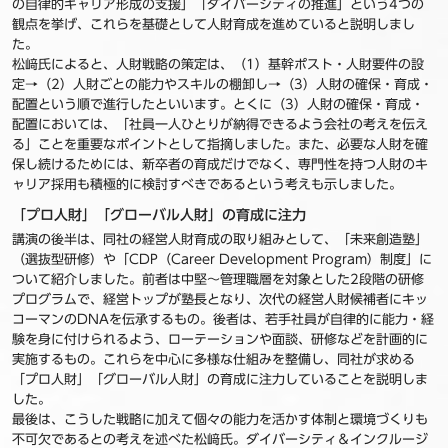
の自律的キャリア形成の支援」「ダイバーシティの推進」という4つの
観点を挙げ、これらを基礎として人財育成を進めていると説明しまし
た。
松﨑氏によると、人財戦略の策定は、（1）基幹ポスト・人財要件の設
定→（2）人財ごとの能力やスキルの棚卸し→（3）人財の確保・育成・
配置という順で進行したといいます。とくに（3）人財の確保・育成・
配置においては、「社員一人ひとりが納得できるよう会社の考えを伝え
る」ことを重要なポイントとして指摘しました。また、必要な人財を確
保し続けるためには、新卒者の育成だけでなく、専門性を持つ人財のキ
ャリア採用も積極的に検討すべきであるという考えも示しました。
「プロ人財」「グローバル人財」の育成に注力
講演の後半は、同社の経営人財育成の取り組みとして、「未来創造塾」
（選抜型研修）や「CDP（Career Development Program）制度」に
ついて紹介しました。前者は中堅～管理職層を対象とした2段階の研修
プログラムで、経営トップが塾長となり、次代の経営人財候補者にキッ
コーマンのDNAを伝承するもの。後者は、若手社員が自律的に能力・経
験を身に付けられるよう、ローテーションや面談、研修などを計画的に
実施するもの。これらを中心に多様な仕組みを整備し、同社が求める
「プロ人財」「グローバル人財」の育成に注力していることを説明しま
した。
最後は、こうした戦略に加えて個々の能力を活かす体制と環境づくりも
不可欠であるとの考えを述べた松﨑氏。ダイバーシティ＆インクルージ