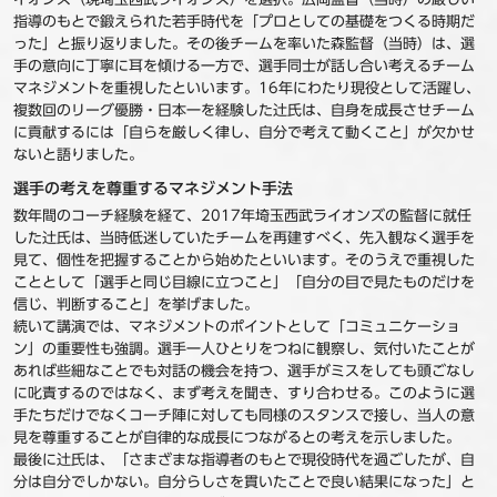
指導のもとで鍛えられた若手時代を「プロとしての基礎をつくる時期だ
った」と振り返りました。その後チームを率いた森監督（当時）は、選
手の意向に丁寧に耳を傾ける一方で、選手同士が話し合い考えるチーム
マネジメントを重視したといいます。16年にわたり現役として活躍し、
複数回のリーグ優勝・日本一を経験した辻氏は、自身を成長させチーム
に貢献するには「自らを厳しく律し、自分で考えて動くこと」が欠かせ
ないと語りました。
選手の考えを尊重するマネジメント手法
数年間のコーチ経験を経て、2017年埼玉西武ライオンズの監督に就任
した辻氏は、当時低迷していたチームを再建すべく、先入観なく選手を
見て、個性を把握することから始めたといいます。そのうえで重視した
こととして「選手と同じ目線に立つこと」「自分の目で見たものだけを
信じ、判断すること」を挙げました。
続いて講演では、マネジメントのポイントとして「コミュニケーショ
ン」の重要性も強調。選手一人ひとりをつねに観察し、気付いたことが
あれば些細なことでも対話の機会を持つ、選手がミスをしても頭ごなし
に叱責するのではなく、まず考えを聞き、すり合わせる。このように選
手たちだけでなくコーチ陣に対しても同様のスタンスで接し、当人の意
見を尊重することが自律的な成長につながるとの考えを示しました。
最後に辻氏は、「さまざまな指導者のもとで現役時代を過ごしたが、自
分は自分でしかない。自分らしさを貫いたことで良い結果になった」と