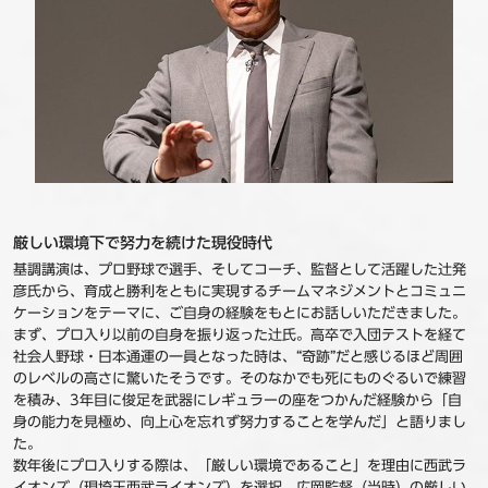
厳しい環境下で努力を続けた現役時代
基調講演は、プロ野球で選手、そしてコーチ、監督として活躍した辻発
彦氏から、育成と勝利をともに実現するチームマネジメントとコミュニ
ケーションをテーマに、ご自身の経験をもとにお話しいただきました。
まず、プロ入り以前の自身を振り返った辻氏。高卒で入団テストを経て
社会人野球・日本通運の一員となった時は、“奇跡”だと感じるほど周囲
のレベルの高さに驚いたそうです。そのなかでも死にものぐるいで練習
を積み、3年目に俊足を武器にレギュラーの座をつかんだ経験から「自
身の能力を見極め、向上心を忘れず努力することを学んだ」と語りまし
た。
数年後にプロ入りする際は、「厳しい環境であること」を理由に西武ラ
イオンズ（現埼玉西武ライオンズ）を選択。広岡監督（当時）の厳しい