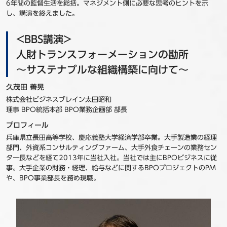
6年間の監督生活を総括。マネジメント側に必要な思考のヒントを示
し、講演を終えました。
<BBS講演>
人財トランスフォーメーションの勘所
～サステナブルな組織構築に向けて～
久茂田 善晃
株式会社ビジネスブレイン太田昭和
理事 BPO統括本部 BPO業務企画部 部長
プロフィール
兵庫県立長田高等学校、慶応義塾大学経済学部卒業。大手製造業の経理
部門、外資系コンサルティングファーム、大手外食チェーンの業務セン
ター長などを経て2013年に当社入社。当社では主にBPOビジネスに従
事。大手企業の財務・経理、給与などに関するBPOプロジェクトのPM
や、BPO事業部長を務め現職。