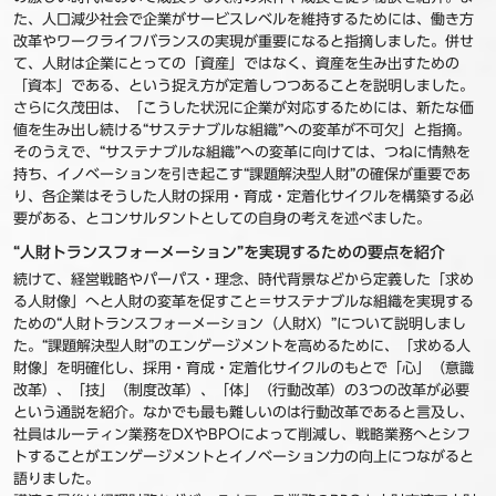
た、人口減少社会で企業がサービスレベルを維持するためには、働き方
改革やワークライフバランスの実現が重要になると指摘しました。併せ
て、人財は企業にとっての「資産」ではなく、資産を生み出すための
「資本」である、という捉え方が定着しつつあることを説明しました。
さらに久茂田は、「こうした状況に企業が対応するためには、新たな価
値を生み出し続ける“サステナブルな組織”への変革が不可欠」と指摘。
そのうえで、“サステナブルな組織”への変革に向けては、つねに情熱を
持ち、イノベーションを引き起こす“課題解決型人財”の確保が重要であ
り、各企業はそうした人財の採用・育成・定着化サイクルを構築する必
要がある、とコンサルタントとしての自身の考えを述べました。
“人財トランスフォーメーション”を実現するための要点を紹介
続けて、経営戦略やパーパス・理念、時代背景などから定義した「求め
る人財像」へと人財の変革を促すこと＝サステナブルな組織を実現する
ための“人財トランスフォーメーション（人財X）”について説明しまし
た。“課題解決型人財”のエンゲージメントを高めるために、「求める人
財像」を明確化し、採用・育成・定着化サイクルのもとで「心」（意識
改革）、「技」（制度改革）、「体」（行動改革）の3つの改革が必要
という通説を紹介。なかでも最も難しいのは行動改革であると言及し、
社員はルーティン業務をDXやBPOによって削減し、戦略業務へとシフ
トすることがエンゲージメントとイノベーション力の向上につながると
語りました。