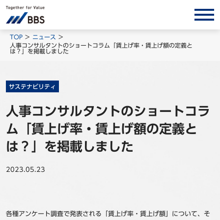
サービス/ソリューション
TOP
ニュース
人事コンサルタントのショートコラム「賃上げ率・賃上げ額の定義と
は？」を掲載しました
経営会計コンサルティング
製品・ソリューション
BPO
サステナビリティ
インサイト
人事コンサルタントのショートコラ
ム「賃上げ率・賃上げ額の定義と
コラム
ホワイトペーパー
は？」を掲載しました
調査レポート
2023.05.23
対談/鼎談
BBS Group News
出版書籍
各種アンケート調査で発表される「賃上げ率・賃上げ額」について、そ