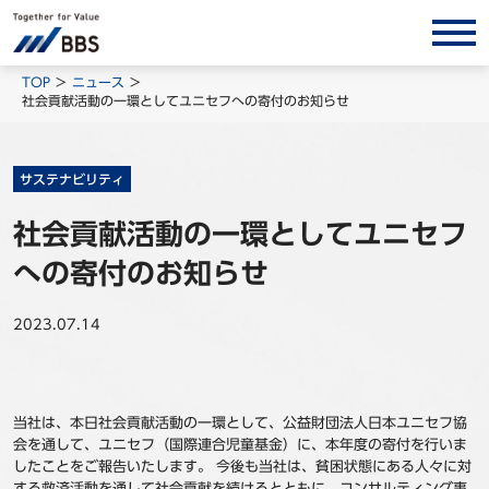
サービス/ソリューション
TOP
ニュース
社会貢献活動の一環としてユニセフへの寄付のお知らせ
経営会計コンサルティング
製品・ソリューション
サステナビリティ
BPO
社会貢献活動の一環としてユニセフ
インサイト
への寄付のお知らせ
コラム
ホワイトペーパー
2023.07.14
調査レポート
対談/鼎談
当社は、本日社会貢献活動の一環として、公益財団法人日本ユニセフ協
BBS Group News
会を通して、ユニセフ（国際連合児童基金）に、本年度の寄付を行いま
出版書籍
したことをご報告いたします。 今後も当社は、貧困状態にある人々に対
する救済活動を通して社会貢献を続けるとともに、コンサルティング事