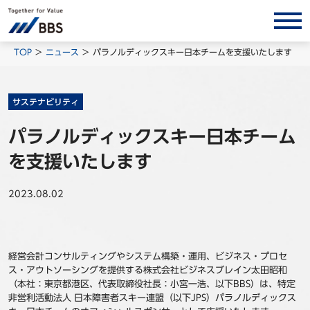
サービス/ソリューション
TOP
ニュース
パラノルディックスキー日本チームを支援いたします
経営会計コンサルティング
製品・ソリューション
サステナビリティ
BPO
パラノルディックスキー日本チーム
インサイト
を支援いたします
コラム
2023.08.02
ホワイトペーパー
調査レポート
対談/鼎談
経営会計コンサルティングやシステム構築・運用、ビジネス・プロセ
ス・アウトソーシングを提供する株式会社ビジネスブレイン太田昭和
BBS Group News
（本社：東京都港区、代表取締役社長：小宮一浩、以下
BBS
）は、特定
出版書籍
非営利活動法人 日本障害者スキー連盟（以下
JPS
）パラノルディックス