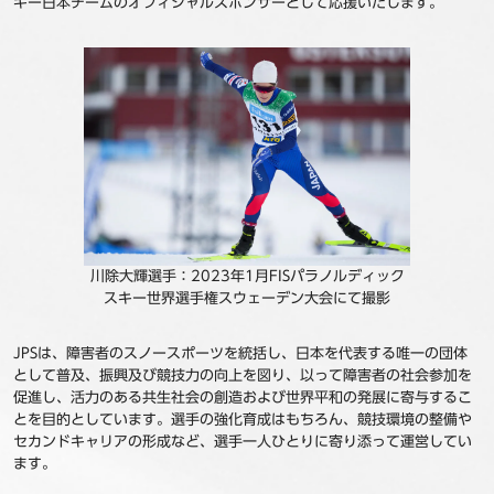
キー日本チームのオフィシャルスポンサーとして応援いたします。
事例
セミナ−
ニュース
お問い合わせ
BBSグループネットワーク
サステナビリティ
企業情報
川除大輝選手：2023年1月FISパラノルディック
スキー世界選手権スウェーデン大会にて撮影
株主・投資家情報
採用情報
JPSは、障害者のスノースポーツを統括し、日本を代表する唯一の団体
として普及、振興及び競技力の向上を図り、以って障害者の社会参加を
促進し、活力のある共生社会の創造および世界平和の発展に寄与するこ
とを目的としています。選手の強化育成はもちろん、競技環境の整備や
セカンドキャリアの形成など、選手一人ひとりに寄り添って運営してい
ます。