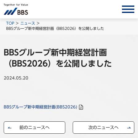
サービス/ソリューション
TOP
ニュース
BBSグループ新中期経営計画（BBS2026）を公開しました
経営会計コンサルティング
製品・ソリューション
BBSグループ新中期経営計画
BPO
（BBS2026）を公開しました
インサイト
2024.05.20
コラム
ホワイトペーパー
調査レポート
BBSグループ新中期経営計画(BBS2026)
対談/鼎談
BBS Group News
前のニュースへ
次のニュースへ
出版書籍