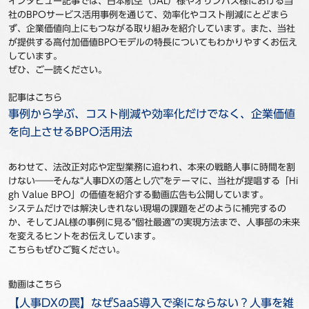
インタビュー記事では、日本航空（
JAL
）様やオリンパス様における当
社の
BPO
サービス活用事例を通じて、効率化やコスト削減にとどまら
事例
ず、企業価値向上にもつながる取り組みを紹介しています。また、当社
が提供する高付加価値
BPO
モデルの特長についてもわかりやすくお伝え
セミナ−
しています。
ぜひ、ご一読ください。
ニュース
記事はこちら
事例から学ぶ、コスト削減や効率化だけでなく、企業価値
お問い合わせ
を向上させる
BPO
活用法
BBSグループネットワーク
サステナビリティ
企業情報
あわせて、法改正対応や定型業務に追われ、本来の戦略人事に時間を割
けない
――
そんな
“
人事
DX
の落とし穴
”
をテーマに、当社が提唱する「
Hi
株主・投資家情報
採用情報
gh Value BPO
」の価値を紹介する動画広告も公開しています。
システムだけでは解決しきれない現場の課題をどのように補完するの
か、そして
JAL
様の事例に見る
“
個社最適
”
の実現方法まで、人事部の未来
を変えるヒントをお伝えしています。
こちらもぜひご覧ください。
動画はこちら
【人事
DX
の罠】なぜ
SaaS
導入で楽にならない？人事を雑