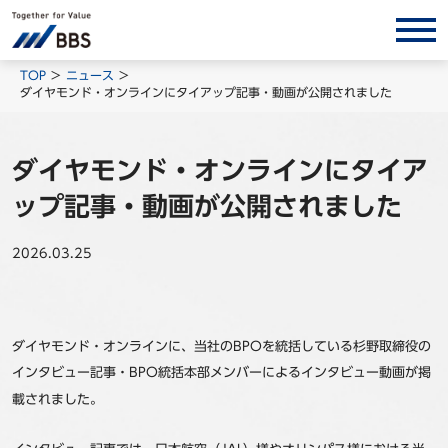
サービス/ソリューション
TOP
ニュース
ダイヤモンド・オンラインにタイアップ記事・動画が公開されました
経営会計コンサルティング
製品・ソリューション
ダイヤモンド・オンラインにタイア
BPO
ップ記事・動画が公開されました
インサイト
2026.03.25
コラム
ホワイトペーパー
調査レポート
ダイヤモンド・オンラインに、当社の
BPO
を統括している杉野取締役の
対談/鼎談
インタビュー記事・
BPO
統括本部メンバーによるインタビュー動画が掲
BBS Group News
載されました。
出版書籍