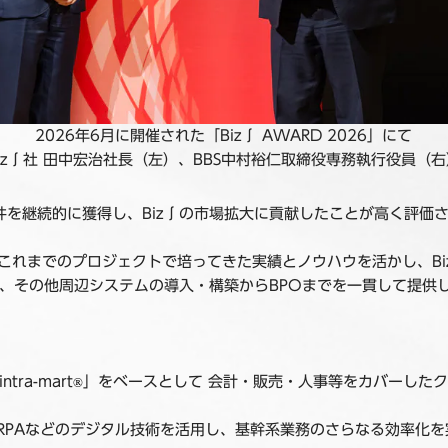
2026年6月に開催された「Biz∫ AWARD 2026」にて
Biz∫社 田中宏治社長（左）、BBS中村裕仁取締役専務執行役員（右
を継続的に獲得し、Biz∫の市場拡大に貢献したことが高く評価
と、これまでのプロジェクトで培ってきた実績とノウハウを活かし、B
売、その他周辺システムの導入・構築からBPOまでを一貫して提供
a-mart
」をベースとして 会計・販売・人事等をカバーしたク
®
RPAなどのデジタル技術を活用し、基幹系業務のさらなる効率化を