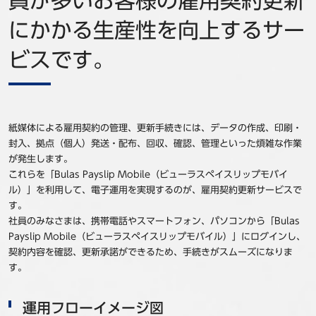
員が多いお客様の雇用契約更新
事例
にかかる生産性を向上するサー
セミナ−
ビスです。
ニュース
お問い合わせ
紙媒体による雇用契約の管理、更新手続きには、データの作成、印刷・
封入、拠点（個人）発送・配布、回収、確認、管理といった煩雑な作業
が発生します。
BBSグループネットワーク
サステナビリティ
企業情報
これらを「Bulas Payslip Mobile（ビューラスペイスリップモバイ
ル）」を利用して、電子運用を実現するのが、雇用契約更新サービスで
株主・投資家情報
採用情報
す。
社員のみなさまは、携帯電話やスマートフォン、パソコンから「Bulas
Payslip Mobile（ビューラスペイスリップモバイル）」にログインし、
契約内容を確認、更新承諾ができるため、手続きがスムーズになりま
す。
運用フローイメージ図