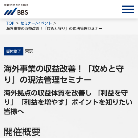
サービス/ソリューション
TOP
セミナー/イベント
海外事業の収益改善！「攻めと守り」の現法管理セミナー
経営会計コンサルティング
製品・ソリューション
東京
受付終了
BPO
海外事業の収益改善！「攻めと守
インサイト
り」の現法管理セミナー
コラム
ホワイトペーパー
海外拠点の収益体質を改善し 「利益を守
調査レポート
り」「利益を増やす」ポイントを知りたい
皆様へ
対談/鼎談
BBS Group News
開催概要
出版書籍