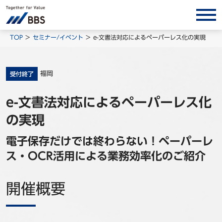
サービス/ソリューション
TOP
セミナー/イベント
e-文書法対応によるペーパーレス化の実現
経営会計コンサルティング
製品・ソリューション
福岡
受付終了
BPO
e-文書法対応によるペーパーレス化
インサイト
の実現
コラム
電子保存だけでは終わらない！ペーパーレ
ホワイトペーパー
ス・OCR活用による業務効率化のご紹介
調査レポート
対談/鼎談
開催概要
BBS Group News
出版書籍