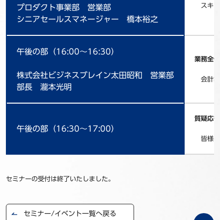
スキャ
プロダクト事業部 営業部
シニアセールスマネージャー 橋本裕之
午後の部（16:00～16:30）
業務全体
株式会社ビジネスブレイン太田昭和 営業部
会計業務
部長 瀧本光明
質疑応答
午後の部（16:30～17:00）
皆様の
セミナーの受付は終了いたしました。
セミナー/イベント一覧へ戻る