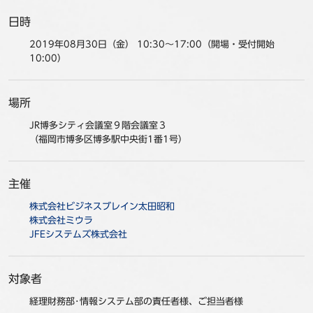
事例
日時
2019年08月30日（金） 10:30～17:00（開場・受付開始
セミナ−
10:00）
ニュース
場所
お問い合わせ
JR博多シティ会議室９階会議室３
（福岡市博多区博多駅中央街1番1号）
BBSグループネットワーク
サステナビリティ
企業情報
主催
株主・投資家情報
採用情報
株式会社ビジネスブレイン太田昭和
株式会社ミウラ
JFEシステムズ株式会社
対象者
経理財務部･情報システム部の責任者様、ご担当者様