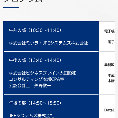
午前の部（10:30～11:40）
電子帳簿
電子帳
株式会社ミウラ・JFEシステムズ株式会社
午後の部（13:40～14:40）
業務改善
株式会社ビジネスブレイン太田昭和
平成27
コンサルティング本部CPA室
本講演で
公認会計士 矢野敬一
午後の部（14:50～15:50）
DataD
JFEシステムズ株式会社