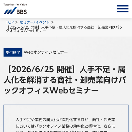
サービス/ソリューション
TOP
セミナー/イベント
【2026/6/25 開催】人手不足・属人化を解消する商社・卸売業向けバッ
クオフィスWebセミナー
経営会計コンサルティング
製品・ソリューション
BPO
Webオンラインセミナー
受付終了
インサイト
【2026/6/25 開催】人手不足・属
コラム
人化を解消する商社・卸売業向けバ
ホワイトペーパー
ックオフィスWebセミナー
調査レポート
対談/鼎談
BBS Group News
人手不足や業務の属人化が深刻化するなか、商社・卸売業
出版書籍
においてはバックオフィス業務の効率化と標準化、さらに