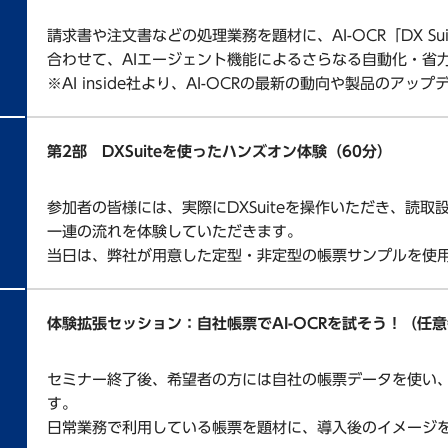
請求書や注文書などの処理業務を題材に、AI-OCR「DX S
合わせて、AIエージェント機能によるさらなる自動化・省
※AI inside社より、AI-OCRの最新の動向や製品のア
第2部 DXSuiteを使ったハンズオン体験（60分）
参加者の皆様には、実際にDXSuiteを操作いただき、読
一連の流れを体験していただきます。
当日は、弊社が用意した定型・非定型の帳票サンプルを使
体験拡張セッション：自社帳票でAI-OCRを試そう！（任
セミナー終了後、希望者の方には自社の帳票データを使い、D
す。
日常業務で利用している帳票を題材に、導入後のイメージ