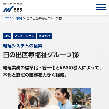
サービス/ソリューション
TOP
事例
日の出医療福祉グループ様
経営会計コンサルティング
製品・ソリューション
RPA
ソリューション
経理財務
BPO
経理システムの構築
インサイト
日の出医療福祉グループ様
コラム
経理業務の標準化・統一化とRPAの導入によって、
ホワイトペーパー
本部と施設の業務を大きく軽減。
調査レポート
対談/鼎談
BBS Group News
出版書籍