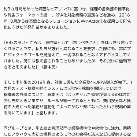
約3カ月間をかけた綿密なヒアリングに基づき、経理の各業務の標準化
や報告フォーマットの統一、RPA化対象業務の選定などを進め、2018
年10月からは基盤となるソリューションにWinActor®を採用してRPA
化に向けた開発作業が始まりました。
｢BBSの良いところは、専門家として『言うべきこと』をはっきり言って
くれることです。私たちが方針と異なることを要求した際にも、常にプ
ロジェクトのゴールを見据えて、一切ぶれることなくアドバイスしてく
れました。時には教え諭されることもありましたが、それだけに信頼で
きると思えました」（藤本氏）
そして半年後の2019年春、対象に選んだ全業務へのRPA導入が完了。1
カ月のテスト稼働を経てシステムは5月から稼働を開始しています。
稼働後の評価について、藤本氏は「はっきりした効果が見えるのはまだ
少し先だと思いますが、ルールが統一されるとともに、費用按分など負
荷の大きかった業務が自動化によってかなり楽になったという現場の声
を聞いています」と話します。
同グループでは、引き続き管理部門の業務標準化や統合化に注力。蓄積
したノウハウを当初の構想のように他の社会福祉法人などに提供するな