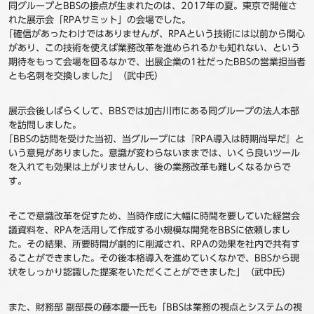
同グループとBBSの接点が生まれたのは、2017年の夏。東京で開催さ
れた展示会「RPAサミット」の会場でした。
｢確信があったわけではありませんが、RPAという技術には以前から関心
があり、この技術を使えば業務改革を進められるかも知れない、という
期待をもって会場を回るなかで、出展企業の1社だったBBSの営業担当者
とも名刺を交換しました」（武中氏）
展示会後しばらくして、BBSでは加古川市にある同グループの法人本部
を訪問しました。
｢BBSの訪問を受けた当初、当グループには『RPA導入は時期尚早だ』と
いう意見がありました。意識が変わらないままでは、いくら良いツール
を入れても効果は上がりませんし、後の業務改革も難しくなるからで
す。
そこで意識改革を促すため、当時作成に大幅に時間を要していた経営会
議資料を、RPAを活用して作成する小規模な開発をBBSに依頼しまし
た。その結果、所要時間が劇的に削減され、RPAの効果を社内で共有す
ることができました。その後本格導入を進めていくなかで、BBSから現
状をしっかり認識した提案をいただくことができました」（武中氏）
また、財務部 副部長の藤本慶一氏も「BBSは業務の視点とシステムの視