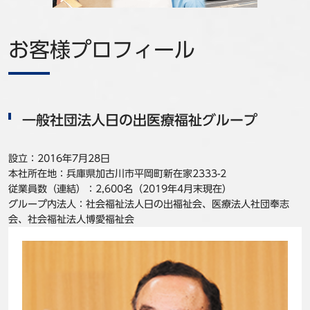
事例
お客様プロフィール
セミナ−
ニュース
一般社団法人日の出医療福祉グループ
お問い合わせ
設立：2016年7月28日
BBSグループネットワーク
サステナビリティ
企業情報
本社所在地：兵庫県加古川市平岡町新在家2333-2
株主・投資家情報
採用情報
従業員数（連結）：2,600名（2019年4月末現在）
グループ内法人：社会福祉法人日の出福祉会、医療法人社団奉志
会、社会福祉法人博愛福祉会