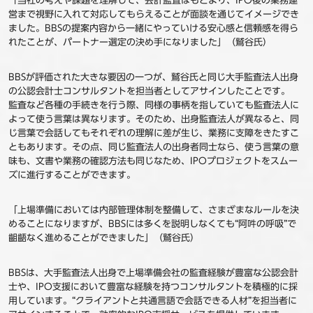
「当社の考えや課題を理解して、会計監査はもとより、IPO後の業務運
営まで視野に入れて対応してもらえることが面談を通じてイメージでき
ました。BBSの提案内容から一緒にやっていける安心感と信頼感を得ら
れたことが、パートナー選定の決め手になりました」（鷲谷氏）
BBSが評価された大きな要因の一つが、鷲谷氏と同じ大手監査法人出身
の公認会計士コンサルタントを担当者としてアサインしたことです。
監査など各種の手続きを行う際、同様の事柄を指していても監査法人に
よって使う言葉は異なります。そのため、出身監査法人が異なると、同
じ言葉で会話してもそれぞれの理解に差が生じ、業務に支障をきたすこ
ともあります。その点、同じ監査法人の出身者同士なら、使う言葉の意
味も、文書や業務の確認方法も同じなため、IPOプロジェクトをスムー
ズに進行することができます。
「上場準備においては内部管理体制を整備して、さまざまなルールを決
めることになりますが、BBSには多くを説明しなくても“阿吽の呼吸”で
齟齬なく進めることができました」（鷲谷氏）
BBSは、大手監査法人出身で上場準備会社の監査経験が豊富な公認会計
士や、IPO支援において豊富な経験を持つコンサルタントを積極的に採
用しています。“クライアントと共通言語で会話できる人材”を担当者に