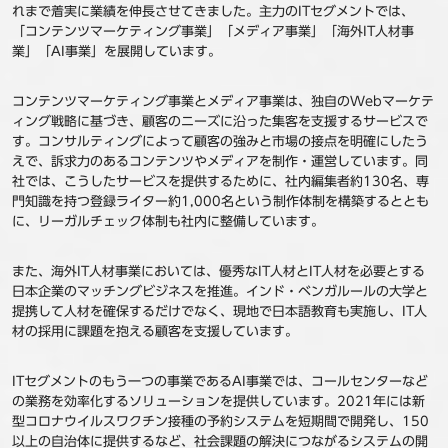
れまで着実に業績を伸長させてきました。主力のITセグメントでは、
「コンテンツマーケティング事業」「メディア事業」「海外IT人材事
業」「AI事業」を展開しています。
コンテンツマーケティング事業とメディア事業は、独自のWebマーケテ
ィング戦略に基づき、顧客のニーズに沿った集客を支援するサービスで
す。コンサルティングによって顧客の強みと市場の接点を明確にしたう
えで、訴求力のあるコンテンツやメディアを制作・運営しています。同
社では、こうしたサービスを提供するために、社内編集者約130名、専
門知識を持つ登録ライター約1,000名という制作体制を構築するととも
に、リーガルチェック体制も社内に整備しています。
また、海外IT人材事業においては、優秀なIT人材とIT人材を必要とする
日本企業のマッチングビジネスを推進。インド・ベンガルールの大学と
提携して人材を確保するだけでなく、現地で日本語教育も実施し、IT人
材の採用に課題を抱える顧客を支援しています。
ITセグメントのもう一つの事業であるAI事業では、コールセンターなど
の業務を効率化するソリューションを提供しています。2021年には新
型コロナウイルスワクチン接種の予約システムを短期間で開発し、150
以上の自治体に提供するなど、社会課題の解決につながるシステムの開