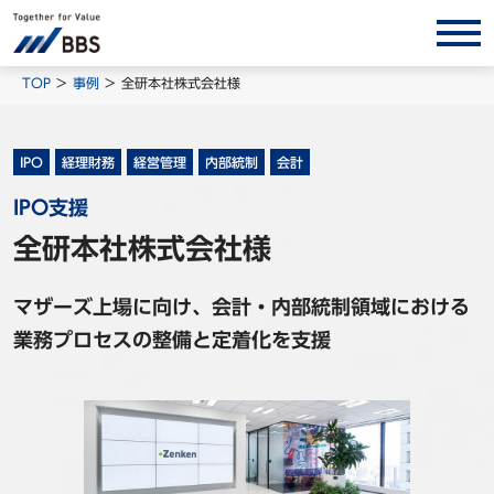
サービス/ソリューション
TOP
事例
全研本社株式会社様
経営会計コンサルティング
製品・ソリューション
IPO
経理財務
経営管理
内部統制
会計
BPO
IPO支援
インサイト
全研本社株式会社様
コラム
マザーズ上場に向け、会計・内部統制領域における
ホワイトペーパー
業務プロセスの整備と定着化を支援
調査レポート
対談/鼎談
BBS Group News
出版書籍