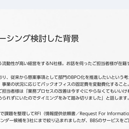
ーシング検討した背景
う流動性が高い経営をするN社様。お話を伺ったご担当者様が在籍
おり、従来から懸案事項として部門のBPO化を推進したいという
、事業の状況に応じてバックオフィスの固定費を変動費化すること
ご担当者様は「業務プロセスの改善は今すぐにやらなくてもいいけ
められずにいたのでタイミングをみて踏み切りました」と話します
を整理してRFI（情報提供依頼書／Request For Infor
ンダー候補を3社にまで絞り込まれましたが、BBSのサービスを