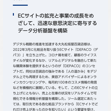
ECサイトの拡充と事業の成長をめ
ざして、迅速な意思決定に寄与する
データ分析基盤を構築
デジタル戦略の推進を加速する大丸松坂屋百貨店様は、
2022年3月に化粧品を取り扱うECサイト「DEPACO（デ
パコ）」を立ち上げた。コロナ禍を経て、顧客のライフス
タイルが変化するなか、リアルとデジタルを融合して新た
な購買体験を提供するというのが「DEPACO」のコンセ
プトだ。同社は百貨店の強みである「人の温かみ」をデジ
タル上でも再現するため、美容アドバイザーによるオンラ
インカウンセリングや、毎月約100本のコスメ情報の発信
などを積極的に展開している。そして、このECサイトの立
ち上げにともない、売上と在庫の状況をリアルタイムで可
視化できる情報分析基盤を構築した。ツール選定にあたっ
ては、取引先である各化粧品ブランドから「ECサイトでど
れだけ売上があったのかを知りたい」という要望を受け、