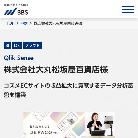
サービス/ソリューション
TOP
事例
株式会社大丸松坂屋百貨店様
経営会計コンサルティング
製品・ソリューション
BI
DX
クラウド
BPO
Qlik Sense
インサイト
株式会社大丸松坂屋百貨店様
コラム
コスメECサイトの収益拡大に貢献するデータ分析基
ホワイトペーパー
盤を構築
調査レポート
対談/鼎談
BBS Group News
出版書籍