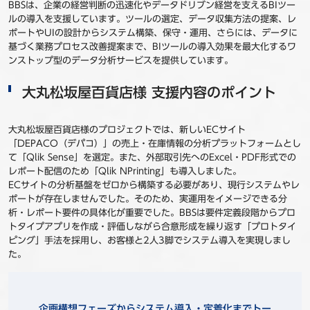
BBSは、企業の経営判断の迅速化やデータドリブン経営を支えるBIツー
ルの導入を支援しています。ツールの選定、データ収集方法の提案、レ
ポートやUIの設計からシステム構築、保守・運用、さらには、データに
基づく業務プロセス改善提案まで、BIツールの導入効果を最大化するワ
ンストップ型のデータ分析サービスを提供しています。
大丸松坂屋百貨店様 支援内容のポイント
大丸松坂屋百貨店様のプロジェクトでは、新しいECサイト
「DEPACO（デパコ）」の売上・在庫情報の分析プラットフォームとし
て「Qlik Sense」を選定。また、外部取引先へのExcel・PDF形式での
レポート配信のため「Qlik NPrinting」も導入しました。
ECサイトの分析基盤をゼロから構築する必要があり、現行システムやレ
ポートが存在しませんでした。そのため、実運用をイメージできる分
析・レポート要件の具体化が重要でした。BBSは要件定義段階からプロ
トタイプアプリを作成・評価しながら合意形成を繰り返す「プロトタイ
ピング」手法を採用し、お客様と2人3脚でシステム導入を実現しまし
た。
企画構想フェーズからシステム導入・定着化までトー