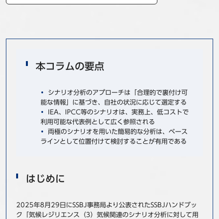
事例
セミナ−
ニュース
本コラムの要点
お問い合わせ
シナリオ分析のアプローチは「合理的で裏付け可
能な情報」に基づき、自社の状況に応じて選定する
IEA、IPCC等のシナリオは、実務上、低コストで
BBSグループネットワーク
サステナビリティ
企業情報
利用可能な代表例として広く参照される
両極のシナリオを用いた簡易的な分析は、ベース
株主・投資家情報
採用情報
ラインとして位置付けて検討することが有用である
はじめに
2025年8月29日にSSBJ事務局より公表されたSSBJハンドブッ
ク「気候レジリエンス（3）気候関連のシナリオ分析に対して用