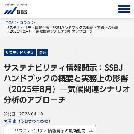
サービス/ソリューション
TOP
コラム
サステナビリティ情報開示：SSBJハンドブックの概要と実務上の影響
（2025年8月）―気候関連シナリオ分析のアプローチ―
経営会計コンサルティング
製品・ソリューション
BPO
サステナビリティ
会計
インサイト
サステナビリティ情報開示：SSBJ
ハンドブックの概要と実務上の影響
コラム
ホワイトペーパー
（2025年8月）―気候関連シナリオ
調査レポート
分析のアプローチ―
対談/鼎談
公開日：2026.04.10
BBS Group News
魚澤 吏（うおさわ つかさ）
出版書籍
サステナビリティ情報開示の最新動向