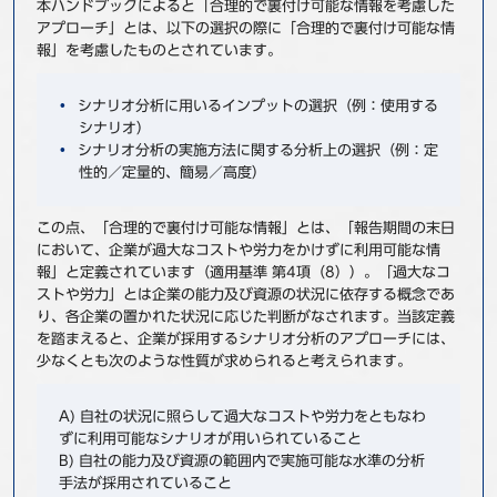
本ハンドブックによると「合理的で裏付け可能な情報を考慮した
アプローチ」とは、以下の選択の際に「合理的で裏付け可能な情
報」を考慮したものとされています。
シナリオ分析に用いるインプットの選択（例：使用する
シナリオ）
シナリオ分析の実施方法に関する分析上の選択（例：定
性的／定量的、簡易／高度）
この点、「合理的で裏付け可能な情報」とは、「報告期間の末日
において、企業が過大なコストや労力をかけずに利用可能な情
報」と定義されています（適用基準 第4項（8））。「過大なコ
ストや労力」とは企業の能力及び資源の状況に依存する概念であ
り、各企業の置かれた状況に応じた判断がなされます。当該定義
を踏まえると、企業が採用するシナリオ分析のアプローチには、
少なくとも次のような性質が求められると考えられます。
A) 自社の状況に照らして過大なコストや労力をともなわ
ずに利用可能なシナリオが用いられていること
B) 自社の能力及び資源の範囲内で実施可能な水準の分析
手法が採用されていること