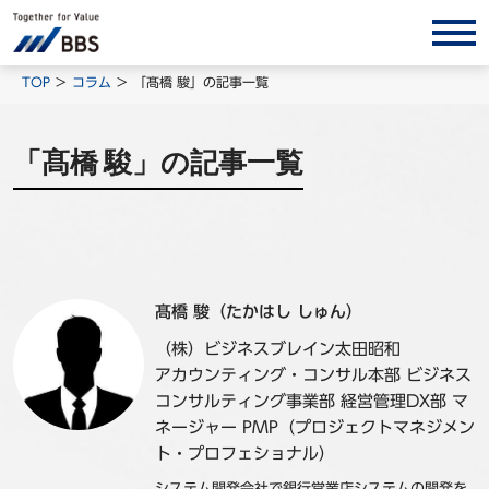
サービス/ソリューション
TOP
コラム
「髙橋 駿」の記事一覧
経営会計コンサルティング
「髙橋 駿」の記事一覧
製品・ソリューション
BPO
インサイト
コラム
髙橋 駿（たかはし しゅん）
ホワイトペーパー
（株）ビジネスブレイン太田昭和
調査レポート
アカウンティング・コンサル本部 ビジネス
対談/鼎談
コンサルティング事業部 経営管理DX部 マ
ネージャー PMP（プロジェクトマネジメン
BBS Group News
ト・プロフェショナル）
出版書籍
システム開発会社で銀行営業店システムの開発を