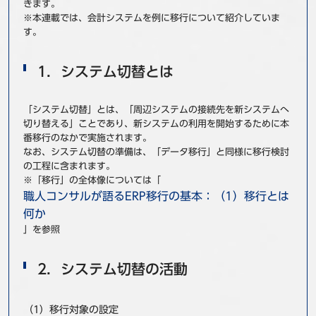
きます。
事例
※本連載では、会計システムを例に移行について紹介していま
す。
セミナ−
1．システム切替とは
ニュース
「システム切替」とは、「周辺システムの接続先を新システムへ
お問い合わせ
切り替える」ことであり、新システムの利用を開始するために本
番移行のなかで実施されます。
なお、システム切替の準備は、「データ移行」と同様に移行検討
の工程に含まれます。
BBSグループネットワーク
サステナビリティ
企業情報
※「移行」の全体像については「
株主・投資家情報
採用情報
職人コンサルが語るERP移行の基本：（1）移行とは
何か
」を参照
2．システム切替の活動
（1）移行対象の設定