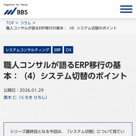
サービス/ソリューション
TOP
コラム
職人コンサルが語るERP移行の基本：（4）システム切替のポイント
経営会計コンサルティング
製品・ソリューション
システムコンサルティング
ERP
DX
BPO
職人コンサルが語るERP移行の基
インサイト
本：（4）システム切替のポイント
コラム
ホワイトペーパー
公開日：2026.01.29
黒木 仁（くろき ひろし）
調査レポート
対談/鼎談
BBS Group News
出版書籍
シリーズ最終回となる今回は、「システム切替」について見てい