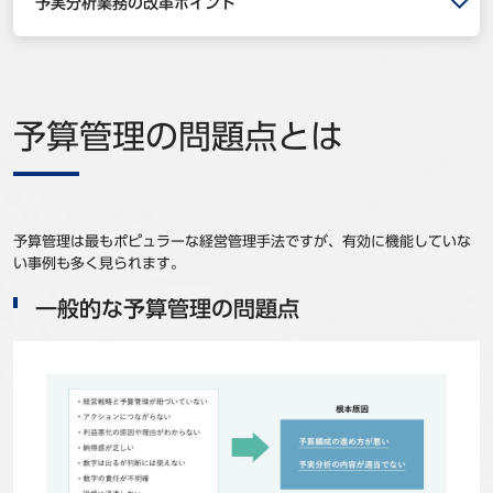
予実分析業務の改革ポイント
事例
セミナ−
予算管理の問題点とは
ニュース
お問い合わせ
予算管理は最もポピュラーな経営管理手法ですが、有効に機能していな
BBSグループネットワーク
サステナビリティ
企業情報
い事例も多く見られます。
株主・投資家情報
採用情報
一般的な予算管理の問題点