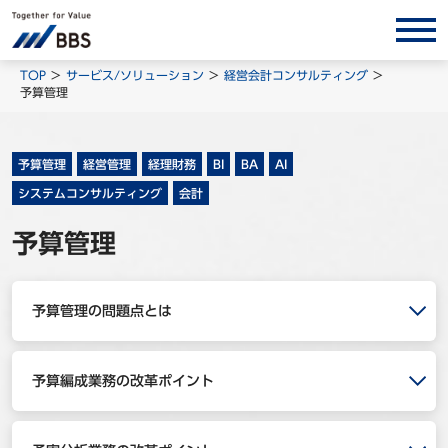
サービス/ソリューション
TOP
サービス/ソリューション
経営会計コンサルティング
予算管理
経営会計コンサルティング
製品・ソリューション
予算管理
経営管理
経理財務
BI
BA
AI
BPO
システムコンサルティング
会計
インサイト
予算管理
コラム
ホワイトペーパー
予算管理の問題点とは
調査レポート
対談/鼎談
予算編成業務の改革ポイント
BBS Group News
出版書籍