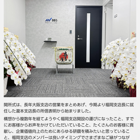
事例
セミナ−
ニュース
お問い合わせ
BBSグループネットワーク
サステナビリティ
企業情報
株主・投資家情報
採用情報
開所式は、長年大阪支店の営業をまとめあげ、今期より福岡支店長に就
任した瀧本支店長の所信表明から始まりました。
構想から複数年を経てようやく福岡支店開設の運びになったこと、すで
にお客様からお声をかけていただいていること、たくさんのお客様に貢
献し、企業価値向上のためにあらゆる研鑽を積みたいと思っているこ
と、福岡支店のメンバーは良いタイミングでさまざまなご縁がつなが