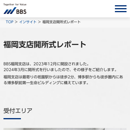
サービス/ソリューション
TOP
インサイト
福岡支店開所式レポート
経営会計コンサルティング
製品・ソリューション
福岡支店開所式レポート
BPO
インサイト
BBS福岡支店は、2023年12月に開設されました。
2024年3月に開所式を行いましたので、その様子をご紹介します。
コラム
福岡支店は最寄りの祇園駅からは徒歩2分、博多駅からも徒歩圏内にあ
る博多駅前第一生命ビルディングに構えています。
ホワイトペーパー
調査レポート
対談/鼎談
受付エリア
BBS Group News
出版書籍