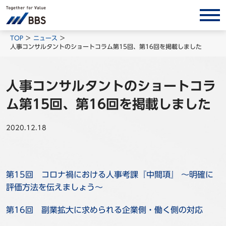
サービス/ソリューション
TOP
ニュース
人事コンサルタントのショートコラム第15回、第16回を掲載しました
経営会計コンサルティング
製品・ソリューション
人事コンサルタントのショートコラ
BPO
ム第15回、第16回を掲載しました
インサイト
2020.12.18
コラム
ホワイトペーパー
調査レポート
第15回 コロナ禍における人事考課『中間項』 ～明確に
対談/鼎談
評価方法を伝えましょう～
BBS Group News
第16回 副業拡大に求められる企業側・働く側の対応
出版書籍