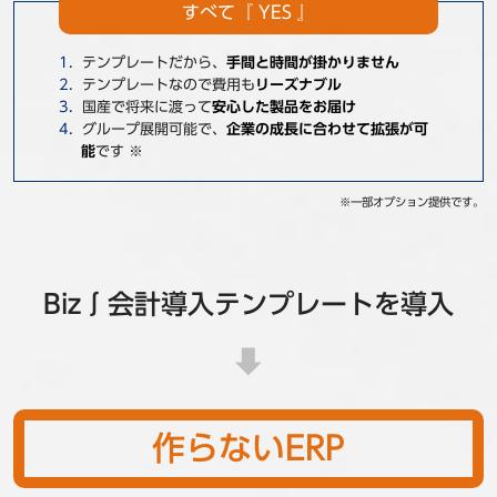
すべて『 YES 』
テンプレートだから、
手間と時間が掛かりません
テンプレートなので費用も
リーズナブル
国産で将来に渡って
安心した製品をお届け
グループ展開可能で、
企業の成長に合わせて拡張が可
能
です ※
※一部オプション提供です。
Biz∫会計導入テンプレートを導入
作らないERP