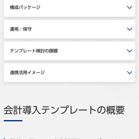
事例
構成パッケージ
セミナ−
運用／保守
ニュース
テンプレート検討の課題
お問い合わせ
連携活用イメージ
BBSグループネットワーク
サステナビリティ
企業情報
株主・投資家情報
採用情報
会計導入テンプレートの概要