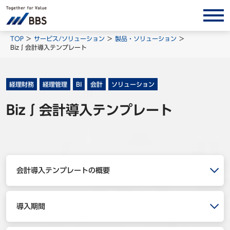
サービス/ソリューション
TOP
サービス/ソリューション
製品・ソリューション
Biz∫会計導入テンプレート
経営会計コンサルティング
製品・ソリューション
経理財務
経理管理
BI
会計
ソリューション
BPO
Biz∫会計導入テンプレート
インサイト
コラム
ホワイトペーパー
調査レポート
会計導入テンプレートの概要
対談/鼎談
BBS Group News
導入期間
出版書籍