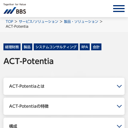
サービス/ソリューション
TOP
サービス/ソリューション
製品・ソリューション
ACT-Potentia
経営会計コンサルティング
製品・ソリューション
経理財務
製品
システムコンサルティング
RPA
会計
BPO
ACT-Potentia
インサイト
コラム
ホワイトペーパー
ACT-Potentiaとは
調査レポート
対談/鼎談
ACT-Potentiaの特徴
BBS Group News
出版書籍
構成