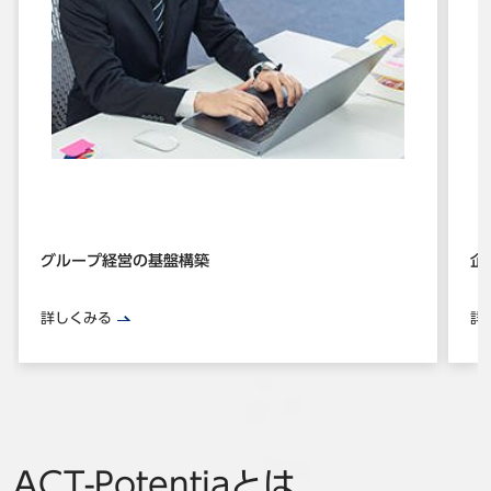
グループ経営の基盤構築
企
詳しくみる
詳
ACT-Potentiaとは