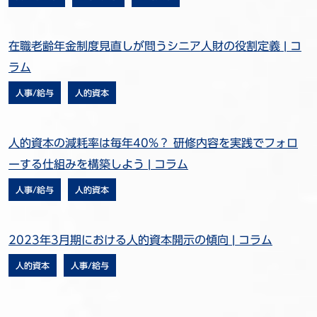
在職老齢年金制度見直しが問うシニア人財の役割定義 | コ
ラム
人事/給与
人的資本
人的資本の減耗率は毎年40%？ 研修内容を実践でフォロ
ーする仕組みを構築しよう | コラム
人事/給与
人的資本
2023年3月期における人的資本開示の傾向 | コラム
人的資本
人事/給与