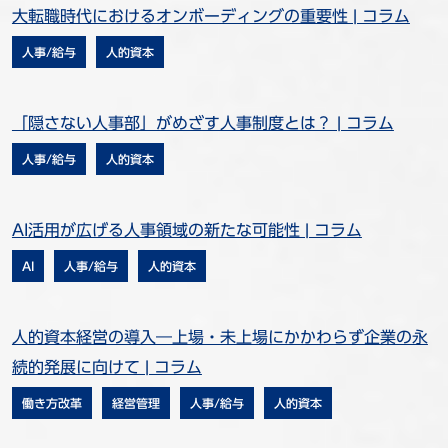
大転職時代におけるオンボーディングの重要性 | コラム
人事/給与
人的資本
「隠さない人事部」がめざす人事制度とは？ | コラム
人事/給与
人的資本
AI活用が広げる人事領域の新たな可能性 | コラム
AI
人事/給与
人的資本
人的資本経営の導入―上場・未上場にかかわらず企業の永
続的発展に向けて | コラム
働き方改革
経営管理
人事/給与
人的資本