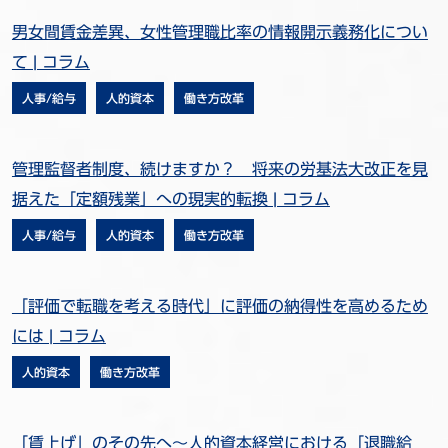
男女間賃金差異、女性管理職比率の情報開示義務化につい
て | コラム
人事/給与
人的資本
働き方改革
管理監督者制度、続けますか？ 将来の労基法大改正を見
据えた「定額残業」への現実的転換 | コラム
人事/給与
人的資本
働き方改革
「評価で転職を考える時代」に評価の納得性を高めるため
には | コラム
人的資本
働き方改革
「賃上げ」のその先へ～人的資本経営における「退職給