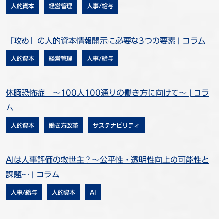
人的資本
経営管理
人事/給与
「攻め」の人的資本情報開示に必要な3つの要素 | コラム
人的資本
経営管理
人事/給与
休暇恐怖症 ～100人100通りの働き方に向けて～ | コラ
ム
人的資本
働き方改革
サステナビリティ
AIは人事評価の救世主？～公平性・透明性向上の可能性と
課題～ | コラム
人事/給与
人的資本
AI