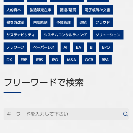
事例
人的資本
製造販売在庫
調達/購買
電子帳簿/e文書
セミナ−
働き方改革
内部統制
予算管理
連結
クラウド
サステナビリティ
システムコンサルティング
ソリューション
ニュース
テレワーク
ペーパーレス
AI
BA
BI
BPO
お問い合わせ
DX
ERP
IFRS
IPO
M&A
OCR
RPA
BBSグループネットワーク
サステナビリティ
企業情報
フリーワードで検索
株主・投資家情報
採用情報