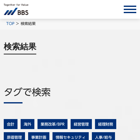
サービス/ソリューション
TOP
検索結果
経営会計コンサルティング
検索結果
製品・ソリューション
BPO
インサイト
コラム
タグで検索
ホワイトペーパー
調査レポート
対談/鼎談
BBS Group News
会計
海外
業務改革/BPR
経営管理
経理財務
出版書籍
原価管理
事業計画
情報セキュリティ
人事/給与