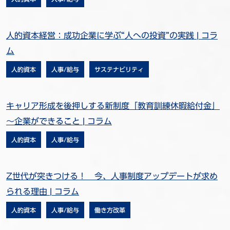
人的資本経営：成功企業に学ぶ“人への投資”の実践 | コラ
ム
人的資本
人事/給与
サステナビリティ
キャリア形成を後押しする新制度「教育訓練休暇給付金」
～企業ができること | コラム
人的資本
人事/給与
Z世代が突きつける！ 今、人事制度アップデートが求め
られる理由 | コラム
人的資本
人事/給与
働き方改革