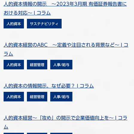
人的資本情報の開示 ～2023年3月期 有価証券報告書に
おける対応～ | コラム
人的資本
サステナビリティ
人的資本経営のABC ～定義や注目される背景など～ | コ
ラム
人的資本
経営管理
人事/給与
人的資本の情報開示、なぜ必要？ | コラム
人的資本
経営管理
人事/給与
人的資本経営～「攻め」の開示で企業価値向上を～ | コラ
ム