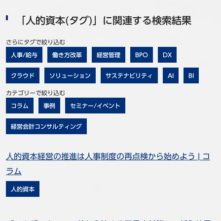
「
人的資本
(タグ)」に関連する検索結果
さらにタグで絞り込む
人事/給与
働き方改革
経営管理
BPO
DX
クラウド
ソリューション
サステナビリティ
AI
BI
カテゴリーで絞り込む
コラム
事例
セミナー/イベント
経営会計コンサルティング
人的資本経営の推進は人事制度の再点検から始めよう | コ
ラム
人的資本