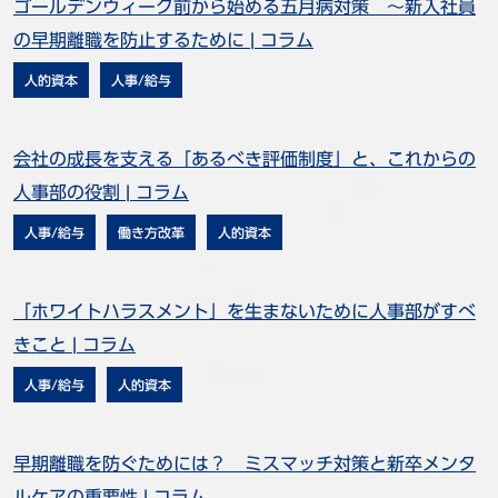
ゴールデンウィーク前から始める五月病対策 ～新入社員
の早期離職を防止するために | コラム
人的資本
人事/給与
会社の成長を支える「あるべき評価制度」と、これからの
人事部の役割 | コラム
人事/給与
働き方改革
人的資本
「ホワイトハラスメント」を生まないために人事部がすべ
きこと | コラム
人事/給与
人的資本
早期離職を防ぐためには？ ミスマッチ対策と新卒メンタ
ルケアの重要性 | コラム