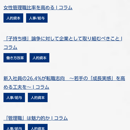
女性管理職比率を高める | コラム
人的資本
人事/給与
「子持ち様」論争に対して企業として取り組むべきこと |
コラム
働き方改革
人的資本
新入社員の26.4%が転職志向 ～若手の「成長実感」を高
める工夫を～ | コラム
人事/給与
人的資本
「管理職」は魅力的か | コラム
人事/給与
人的資本