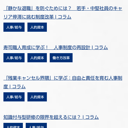
「静かな退職」を防ぐためには？ 若手・中堅社員のキャ
リア停滞に挑む制度改革 | コラム
人事/給与
人的資本
寿司職人育成に学ぶ！ 人事制度の再設計 | コラム
人事/給与
人的資本
働き方改革
「残業キャンセル界隈」に学ぶ：自由と責任を育む人事制
度 | コラム
人事/給与
人的資本
知識付与型研修の限界を超えるには？ | コラム
人的資本
人事/給与