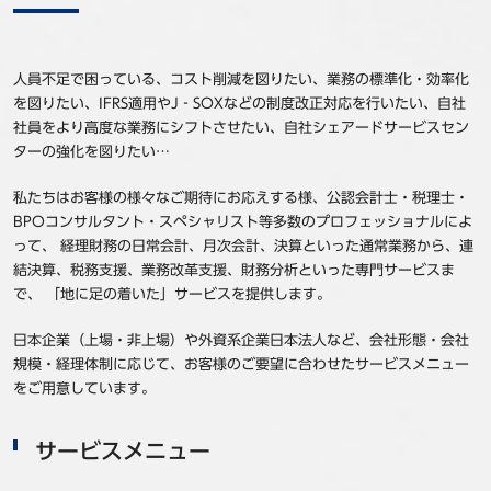
事例
セミナ−
人員不足で困っている、コスト削減を図りたい、業務の標準化・効率化
を図りたい、IFRS適用やJ‐SOXなどの制度改正対応を行いたい、自社
社員をより高度な業務にシフトさせたい、自社シェアードサービスセン
ニュース
ターの強化を図りたい…
お問い合わせ
私たちはお客様の様々なご期待にお応えする様、公認会計士・税理士・
BPOコンサルタント・スペシャリスト等多数のプロフェッショナルによ
って、 経理財務の日常会計、月次会計、決算といった通常業務から、連
BBSグループネットワーク
サステナビリティ
企業情報
結決算、税務支援、業務改革支援、財務分析といった専門サービスま
で、 「地に足の着いた」サービスを提供します。
株主・投資家情報
採用情報
日本企業（上場・非上場）や外資系企業日本法人など、会社形態・会社
規模・経理体制に応じて、お客様のご要望に合わせたサービスメニュー
をご用意しています。
サービスメニュー