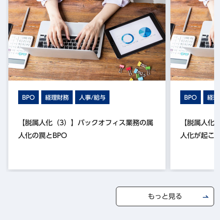
BPO
経理財務
人事/給与
BPO
経理
【脱属人化（3）】バックオフィス業務の属
【脱属人化
人化の罠とBPO
人化が起こ
もっと見る