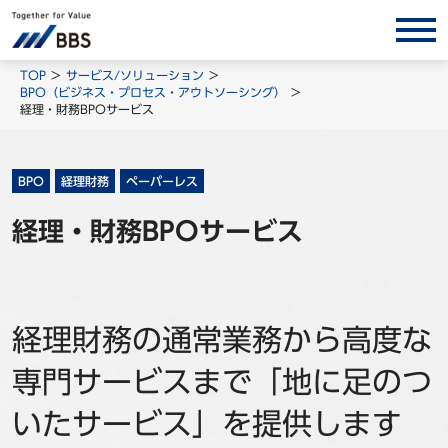
サービス/ソリューション
TOP
サービス/ソリューション
BPO（ビジネス・プロセス・アウトソーシング）
経営会計コンサルティング
経理・財務BPOサービス
製品・ソリューション
BPO
BPO
経理財務
ペーパーレス
インサイト
経理・財務BPOサービス
コラム
ホワイトペーパー
調査レポート
経理財務の通常業務から高度な
対談/鼎談
専門サービスまで「地に足のつ
BBS Group News
いたサービス」を提供します
出版書籍