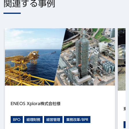
関連する事例
ENEOS Xplora株式会社様
東
BPO
経理財務
経営管理
業務改革/BPR
B