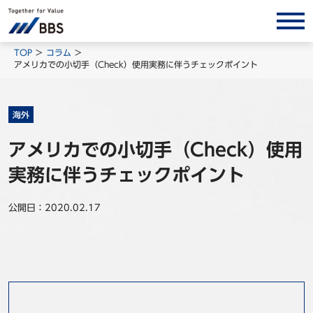
サービス/ソリューション
TOP
コラム
アメリカでの小切手（Check）使用実務に伴うチェックポイント
経営会計コンサルティング
製品・ソリューション
海外
BPO
アメリカでの小切手（Check）使用
インサイト
実務に伴うチェックポイント
コラム
ホワイトペーパー
公開日：2020.02.17
調査レポート
対談/鼎談
BBS Group News
出版書籍