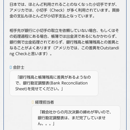
日本では、ほとんど利用されることのなくなった小切手ですが、
事例
アメリカでは、小切手（Check）が多く利用されています。買掛
金の支払もほとんどが小切手支払となっています。
セミナ−
相手先が銀行に小切手の取立を依頼していない場合、もしくはそ
ニュース
の処理過程にある場合、帳簿では出金済であるにもかかわらず、
銀行側で出金処理されておらず、銀行残高と帳簿残高との差異と
なることがよくあります（アメリカでは、この差異をOutstandi
お問い合わせ
ng Checkと言います）。
会計士
BBSグループネットワーク
サステナビリティ
企業情報
「銀行残高と帳簿残高に差異があるようなの
株主・投資家情報
採用情報
で、銀行勘定調整表(Bank Reconciliation
Sheet)を見せてください。」
経理担当者
「親会社からの月次決算の締めが早いので、
銀行勘定調整表は、まだ完了していませ
ん。。。」