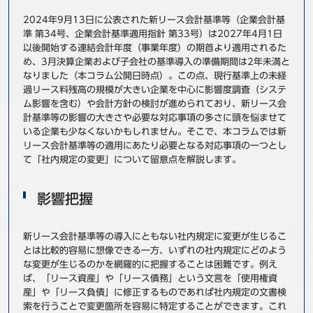
事例
2024年9月13日に公表された新リース会計基準等（企業会計基
準 第34号、企業会計基準適用指針 第33号）は2027年4月1日
以後開始する連結会計年度（事業年度）の期首より適用されるた
セミナ−
め、3月決算企業および子会社の基準導入の準備期間は2年未満と
なりました（本コラム公開日時点）。この点、現行基準上の未経
ニュース
過リース料残高の規模が大きい企業を中心に影響度調査（システ
ム影響を含む）や会計方針の検討が進められており、新リース会
計基準等の影響の大きさや必要な対応事項の多さに頭を悩ませて
お問い合わせ
いる企業も少なくないかもしれません。そこで、本コラムでは新
リース会計基準等の適用にあたり必要となる対応事項の一つとし
て「社内規定の変更」について留意点を解説します。
BBSグループネットワーク
サステナビリティ
企業情報
株主・投資家情報
採用情報
影響把握
新リース会計基準等の導入にともない社内規定に変更が生じるこ
とは比較的容易に想像できる一方、いずれの社内規定にどのよう
な変更が生じるのかを網羅的に把握することは困難です。例え
ば、「リース資産」や「リース債務」という文言を「使用権資
産」や「リース負債」に修正するものであれば社内規定の文書検
索を行うことで変更箇所を容易に特定することができます。これ