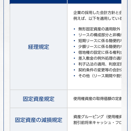
企業の採用した会計方針と会計処
例えば、以下を適用している場合
無形固定資産の適用除外（基準
リースの構成部分と非構成部分
短期リースに係る簡便的な扱い
経理規定
少額リースに係る簡便的な扱い
借地権の設定に係る権利金等の
差入敷金の例外処理の適用（指
利子込法の適用、利息定額法の
契約条件の変更等の会計処理（指
その他（リース期間や割引率
固定資産規定
使用権資産の取得価額の定義（付
資産グルーピング（使用権資産が
固定資産の減損規定
割引前将来キャッシュ・フローの