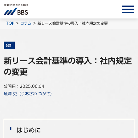
サービス/ソリューション
TOP
コラム
新リース会計基準の導入：社内規定の変更
経営会計コンサルティング
製品・ソリューション
会計
BPO
新リース会計基準の導入：社内規定
インサイト
の変更
コラム
公開日：2025.06.04
ホワイトペーパー
魚澤 吏（うおさわ つかさ）
調査レポート
対談/鼎談
BBS Group News
はじめに
出版書籍