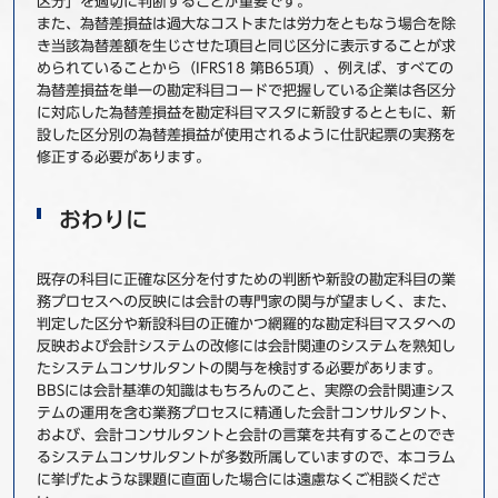
区分」を適切に判断することが重要です。
また、為替差損益は過大なコストまたは労力をともなう場合を除
き当該為替差額を生じさせた項目と同じ区分に表示することが求
められていることから（IFRS18 第B65項）、例えば、すべての
為替差損益を単一の勘定科目コードで把握している企業は各区分
に対応した為替差損益を勘定科目マスタに新設するとともに、新
設した区分別の為替差損益が使用されるように仕訳起票の実務を
修正する必要があります。
おわりに
既存の科目に正確な区分を付すための判断や新設の勘定科目の業
務プロセスへの反映には会計の専門家の関与が望ましく、また、
判定した区分や新設科目の正確かつ網羅的な勘定科目マスタへの
反映および会計システムの改修には会計関連のシステムを熟知し
たシステムコンサルタントの関与を検討する必要があります。
BBSには会計基準の知識はもちろんのこと、実際の会計関連シス
テムの運用を含む業務プロセスに精通した会計コンサルタント、
および、会計コンサルタントと会計の言葉を共有することのでき
るシステムコンサルタントが多数所属していますので、本コラム
に挙げたような課題に直面した場合には遠慮なくご相談くださ