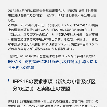
事例
2024年4月9日に国際会計基準審議会が、IFRS第18号「財務諸
表における表示及び開示」（以下、IFRS18と表記）を公表しま
セミナ−
した。
この点、2025年1月20日に公開したコラムではMPMsへの実務
ニュース
上の留意事項を扱いましたが、IFRS18にはMPMsのほかにも
「新たな小計及び区分の追加」と「情報の集約と分解」など実務
へ影響を及ぼす要求事項が存在します。そこで、今回は、「新た
お問い合わせ
な小計及び区分の追加」により会計システムや勘定科目マスタへ
どのような対応が必要となるのかを解説します。
（参考）MPMsに係る留意点は以下のコラムをご参照ください。
BBSグループネットワーク
サステナビリティ
企業情報
IFRS18「財務諸表における表示及び開示」導入によ
株主・投資家情報
採用情報
る実務への影響
IFRS18の要求事項（新たな小計及び区
分の追加）と実務上の課題
IFRS18は純損益計算書へ計上される収益および費用を【図1】の
左に記載した5つの区分に分類することを要求しています（IFRS