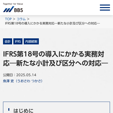
サービス/ソリューション
TOP
コラム
IFRS第18号の導入にかかる実務対応―新たな小計及び区分への対応―
経営会計コンサルティング
製品・ソリューション
会計
IFRS
内部統制
BPO
IFRS第18号の導入にかかる実務対
インサイト
応―新たな小計及び区分への対応―
コラム
ホワイトペーパー
公開日：2025.05.14
魚澤 吏（うおさわ つかさ）
調査レポート
対談/鼎談
BBS Group News
出版書籍
はじめに