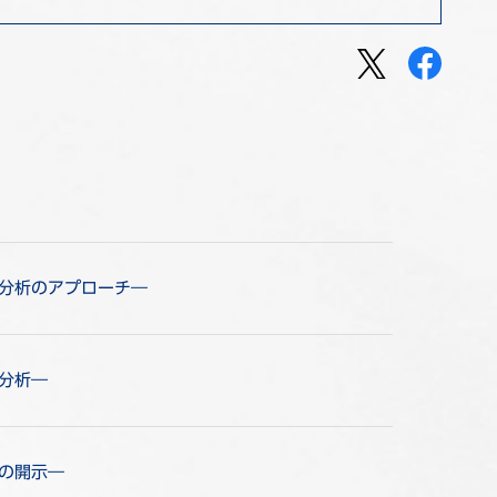
オ分析のアプローチ―
オ分析―
スの開示―