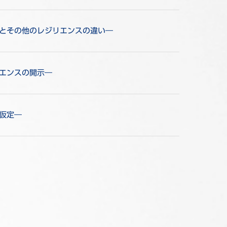
スとその他のレジリエンスの違い―
リエンスの開示―
な仮定―