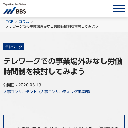
サービス/ソリューション
TOP
コラム
テレワークでの事業場外みなし労働時間制を検討してみよう
経営会計コンサルティング
製品・ソリューション
テレワーク
BPO
テレワークでの事業場外みなし労働
インサイト
時間制を検討してみよう
コラム
ホワイトペーパー
公開日：2020.05.13
人事コンサルタント（人事コンサルティング事業部）
調査レポート
対談/鼎談
BBS Group News
出版書籍