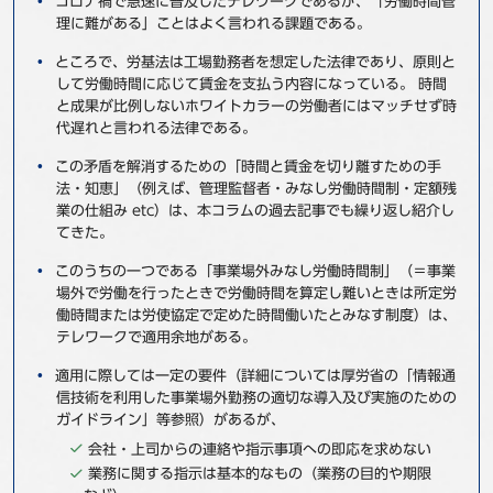
コロナ禍で急速に普及したテレワークであるが、「労働時間管
理に難がある」ことはよく言われる課題である。
事例
ところで、労基法は工場勤務者を想定した法律であり、原則と
セミナ−
して労働時間に応じて賃金を支払う内容になっている。 時間
と成果が比例しないホワイトカラーの労働者にはマッチせず時
代遅れと言われる法律である。
ニュース
この矛盾を解消するための「時間と賃金を切り離すための手
法・知恵」（例えば、管理監督者・みなし労働時間制・定額残
お問い合わせ
業の仕組み etc）は、本コラムの過去記事でも繰り返し紹介し
てきた。
BBSグループネットワーク
サステナビリティ
企業情報
このうちの一つである「事業場外みなし労働時間制」（＝事業
場外で労働を行ったときで労働時間を算定し難いときは所定労
株主・投資家情報
採用情報
働時間または労使協定で定めた時間働いたとみなす制度）は、
テレワークで適用余地がある。
適用に際しては一定の要件（詳細については厚労省の「情報通
信技術を利用した事業場外勤務の適切な導入及び実施のための
ガイドライン」等参照）があるが、
会社・上司からの連絡や指示事項への即応を求めない
業務に関する指示は基本的なもの（業務の目的や期限