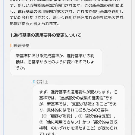
て、新しい収益認識基準が適用されます。この新基準の適用によ
事例
り、進行基準の適用範囲が拡大され、これまで進行基準を適用し
ていた会社だけでなく、新しく適用が見込まれる会社にも大きな
セミナ−
影響があると考えられます。
1.進行基準の適用要件の変更について
ニュース
経理部長
お問い合わせ
新基準における完成基準か、進行基準かの判
断は、旧基準からどのように変わるのでしょ
うか。
BBSグループネットワーク
サステナビリティ
企業情報
株主・投資家情報
会計士
採用情報
まず、進行基準の適用要件が変わります。旧
基準では、“進捗部分の成果の確実性”です
が、新基準では、“支配が移転すること”であ
り、具体的にはそれに従うための3要件
（①「顧客が消費」、②「部分的な支配」、
③「他に転用できない」かつ「部分的な回収
権利」のいずれかを満たすこと）が定められ
ています。