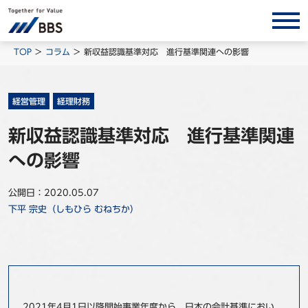
サービス/ソリューション
TOP
コラム
新収益認識基準対応 進行基準関連への影響
経営会計コンサルティング
製品・ソリューション
経営管理
経理財務
BPO
新収益認識基準対応 進行基準関連
インサイト
への影響
コラム
公開日：2020.05.07
ホワイトペーパー
下平 宗史（しもひら むねちか）
調査レポート
対談/鼎談
BBS Group News
出版書籍
2021年4月1日以降開始事業年度から、日本の会計基準におい