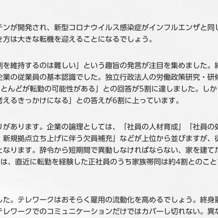
チンが開発され、新型コロナウイルス感染症がインフルエンザと同
き方は大きな転機を迎えることになるでしょう。
制を維持するのは難しい」という趣旨の発言が注目を集めました。
企業の従業員の基本認識でした。独立行政法人の労働政策研究・研修
ほとんどが転勤の可能性がある」との回答が5割に達しました。し
を考えるきっかけになる」との答えが6割に上っています。
りがあります。企業の論理としては、「社員の人材育成」「社員の
・新規拠点立ち上げに伴う欠員補充」などが上位から並びますが、
となります。辞令から短期間で異動しなければならない、家を建て
では、直近に転勤を経験した正社員のうち家族帯同は約4割とのことで
した。テレワークはおそらく雇用の流動化を高めるでしょう。終身
テレワークでのコミュニケーションだけではカバーし切れない。異