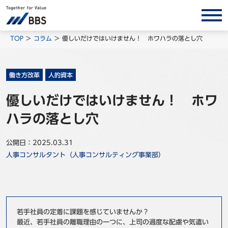
サービス/ソリューション
TOP
コラム
優しいだけではいけません！ ホワハラの落とし穴
経営会計コンサルティング
製品・ソリューション
働き方改革
人的資本
BPO
優しいだけではいけません！ ホワ
インサイト
ハラの落とし穴
コラム
公開日：2025.03.31
ホワイトペーパー
人事コンサルタント（人事コンサルティング事業部）
調査レポート
対談/鼎談
BBS Group News
若手社員の定着に課題を感じていませんか？
出版書籍
最近、若手社員の離職理由の一つに、上司の過度な配慮や気遣い