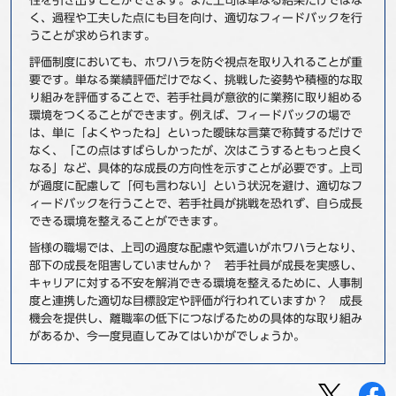
性を引き出すことができます。また上司は単なる結果だけではな
く、過程や工夫した点にも目を向け、適切なフィードバックを行
うことが求められます。
評価制度においても、ホワハラを防ぐ視点を取り入れることが重
要です。単なる業績評価だけでなく、挑戦した姿勢や積極的な取
り組みを評価することで、若手社員が意欲的に業務に取り組める
環境をつくることができます。例えば、フィードバックの場で
は、単に「よくやったね」といった曖昧な言葉で称賛するだけで
なく、「この点はすばらしかったが、次はこうするともっと良く
なる」など、具体的な成長の方向性を示すことが必要です。上司
が過度に配慮して「何も言わない」という状況を避け、適切なフ
ィードバックを行うことで、若手社員が挑戦を恐れず、自ら成長
できる環境を整えることができます。
皆様の職場では、上司の過度な配慮や気遣いがホワハラとなり、
部下の成長を阻害していませんか？ 若手社員が成長を実感し、
キャリアに対する不安を解消できる環境を整えるために、人事制
度と連携した適切な目標設定や評価が行われていますか？ 成長
機会を提供し、離職率の低下につなげるための具体的な取り組み
があるか、今一度見直してみてはいかがでしょうか。