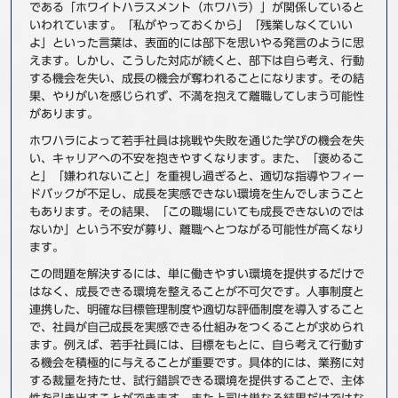
である「ホワイトハラスメント（ホワハラ）」が関係していると
事例
いわれています。「私がやっておくから」「残業しなくていい
よ」といった言葉は、表面的には部下を思いやる発言のように思
えます。しかし、こうした対応が続くと、部下は自ら考え、行動
セミナ−
する機会を失い、成長の機会が奪われることになります。その結
果、やりがいを感じられず、不満を抱えて離職してしまう可能性
ニュース
があります。
ホワハラによって若手社員は挑戦や失敗を通じた学びの機会を失
お問い合わせ
い、キャリアへの不安を抱きやすくなります。また、「褒めるこ
と」「嫌われないこと」を重視し過ぎると、適切な指導やフィー
ドバックが不足し、成長を実感できない環境を生んでしまうこと
BBSグループネットワーク
サステナビリティ
企業情報
もあります。その結果、「この職場にいても成長できないのでは
ないか」という不安が募り、離職へとつながる可能性が高くなり
株主・投資家情報
採用情報
ます。
この問題を解決するには、単に働きやすい環境を提供するだけで
はなく、成長できる環境を整えることが不可欠です。人事制度と
連携した、明確な目標管理制度や適切な評価制度を導入すること
で、社員が自己成長を実感できる仕組みをつくることが求められ
ます。例えば、若手社員には、目標をもとに、自ら考えて行動す
る機会を積極的に与えることが重要です。具体的には、業務に対
する裁量を持たせ、試行錯誤できる環境を提供することで、主体