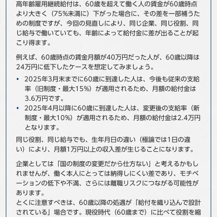
高年齢雇用継続給付は、60歳を超えて働く人の賃金が60歳時点
事例
より大きく（75%未満に）下がった場合に、その差を一部補うた
めの制度ですが、今回の見直しにより、同じ企業、同じ役割、同
じ給与で働いていても、年齢によって給付金に差が出ることが起
セミナ−
こり得ます。
例えば、60歳時点の賃金月額が40万円だった人が、60歳以降は
ニュース
24万円に低下したケースを想定してみましょう。
2025年3月末までに60歳に到達した人は、今後も従来の支給
お問い合わせ
率（旧制度・最大15%）が適用されるため、月額の給付金は
3.6万円です。
2025年4月以降に60歳に到達した人は、変更後の支給率（新
BBSグループネットワーク
サステナビリティ
企業情報
制度・最大10%）が適用されるため、月額の給付金は2.4万円
となります。
株主・投資家情報
採用情報
同じ役割、同じ給与でも、生年月日の違い（極論では1日の違
い）により、月額1万円以上の収入差が生じることになります。
企業としては「国の制度の変更だから仕方ない」と考えるかもし
れませんが、働く本人にとっては納得しにくい差であり、モチベ
ーションの低下や不満、さらには離職リスクにつながる可能性が
あります。
とくに注意すべきは、60歳以降の処遇が「給付を織り込んで設計
されている」場合です。現役時代（60歳まで）に比べて役割を縮