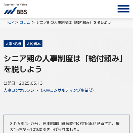
サービス/ソリューション
TOP
コラム
シニア期の人事制度は「給付頼み」を脱しよう
経営会計コンサルティング
製品・ソリューション
人事/給与
人的資本
BPO
シニア期の人事制度は「給付頼み」
インサイト
を脱しよう
コラム
公開日：2025.05.13
ホワイトペーパー
人事コンサルタント（人事コンサルティング事業部）
調査レポート
対談/鼎談
BBS Group News
2025年4月から、高年齢雇用継続給付の支給率が見直され、最
出版書籍
大15%から10%に引き下げられました。