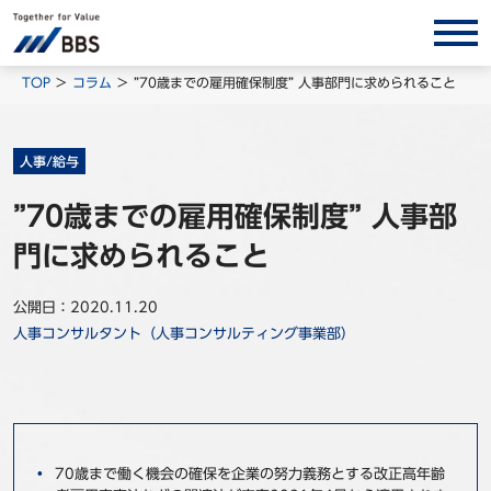
サービス/ソリューション
TOP
コラム
”70歳までの雇用確保制度” 人事部門に求められること
経営会計コンサルティング
製品・ソリューション
人事/給与
BPO
”70歳までの雇用確保制度” 人事部
インサイト
門に求められること
コラム
公開日：2020.11.20
ホワイトペーパー
人事コンサルタント（人事コンサルティング事業部）
調査レポート
対談/鼎談
BBS Group News
出版書籍
70歳まで働く機会の確保を企業の努力義務とする改正高年齢