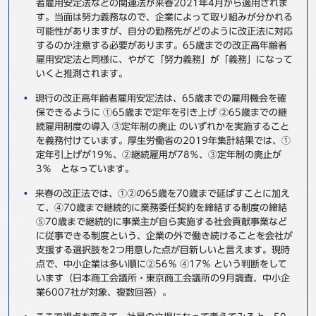
者雇用安定法などの関連法が来春2021年4月から適用されま
事例
す。当面は努力義務なので、企業によって取り組みが分かれる
可能性がありますが、自分の勤務先がどのように改正法に対応
するのか注意する必要があります。65歳までの改正高年齢者
セミナ−
雇用安定法と同様に、やがて「努力義務」が「義務」になって
いくと推測されます。
ニュース
現行の改正高年齢者雇用安定法は、65歳までの雇用機会を確
保できるように ①65歳まで定年を引き上げ ②65歳までの継
お問い合わせ
続雇用制度の導入 ③定年制の廃止 のいずれかを実施すること
を義務付けています。厚生労働省の2019年集計結果では、①
定年引上げが19％、②継続雇用が78％、③定年制の廃止が
BBSグループネットワーク
サステナビリティ
企業情報
3％ となっています。
株主・投資家情報
採用情報
来春の改正法では、①②の65歳を70歳まで延ばすことに加え
て、④70歳まで継続的に業務委任契約を締結する制度の締結
⑤70歳まで継続的に事業主が自ら実施する社会貢献事業など
に従事できる制度という、企業の外で働き続けることを会社が
支援する選択肢を2つ用意した点が目新しいと言えます。現時
点で、中小企業は多い順に②56％ ④17％ という判断をして
います（日本商工会議所・東京商工会議所の9月調査、中小企
業6007社が対象、複数回答）。