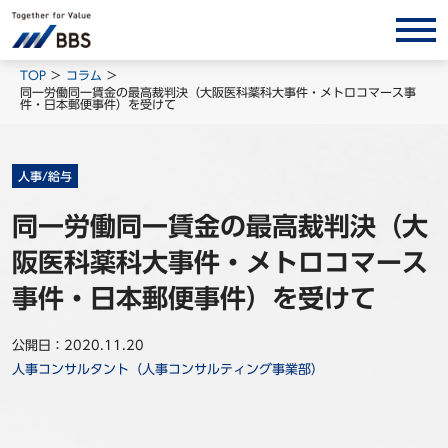
サービス/ソリューション
TOP
コラム
同一労働同一賃金の最高裁判決（大阪医科薬科大事件・メトロコマース事
件・日本郵便事件）を受けて
経営会計コンサルティング
製品・ソリューション
BPO
人事/給与
インサイト
同一労働同一賃金の最高裁判決（大
阪医科薬科大事件・メトロコマース
コラム
ホワイトペーパー
事件・日本郵便事件）を受けて
調査レポート
公開日：2020.11.20
対談/鼎談
人事コンサルタント（人事コンサルティング事業部）
BBS Group News
出版書籍