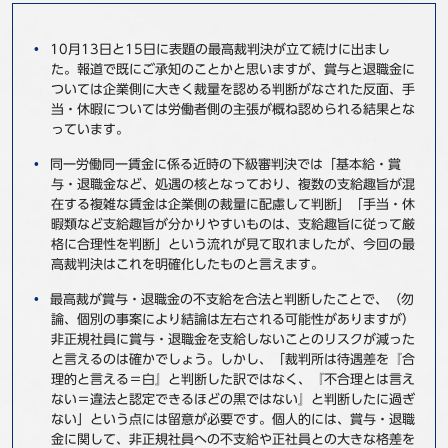
事例
10月13日と15日に表題の最高裁判決が立て続けに出まし
た。報道で既にご承知のことかと思いますが、賞与と退職金に
セミナ−
ついては企業側に大きく裁量を認める判断がなされた反面、手
当・休暇については労働者側の主張が概ね認められる結果とな
ニュース
っています。
同一労働同一賃金に係る近時の下級審判決では「基本給・賞
お問い合わせ
与・退職金など、処遇の核となっており、複数の支給趣旨が混
在する複雑な賃金は企業側の裁量に配慮して判断」「手当・休
暇類など支給趣旨が分かりやすいものは、支給趣旨に従って厳
BBSグループネットワーク
サステナビリティ
企業情報
格に合理性を判断」という流れが見て取れましたが、今回の最
高裁判決はこれを明確化したものと言えます。
株主・投資家情報
採用情報
最高裁が賞与・退職金の不支給を合法と判断したことで、（勿
論、個別の事案により結論は左右される可能性がありますが）
非正規社員に賞与・退職金を支給しないことのリスクが減った
と言えるのは確かでしょう。しかし、「裁判所は待遇差を『合
理的と言える＝白』と判断した訳ではなく、『不合理とは言え
ない＝違法と認定できるほどの黒ではない』と判断したに過ぎ
ない」という点には留意が必要です。個人的には、賞与・退職
金に関して、非正規社員への不支給や正社員との大きな格差を