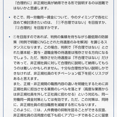
「合理的に」非正規社員が納得できる形で説明するのは困難で
はないかと思慮します。
そこで、同一労働同一賃金について、今のタイミングで各社に
改めて検討頂きたいのは、「①不合理ではない」を目指すか、
「②合理的」を目指すかです。
①を目指すのであれば、判例の集積を待ちながら最低限の防御
策（判例で明確にNGとされた待遇差のみを解消）を講じるス
タンスになります。この場合、判例で「不合理ではない」とさ
れた基本給・賞与・退職金等の待遇差は残存させる方向になる
でしょう。ただ、残存させた待遇差は「不合理ではない」だけ
であって、非正規社員に対して合理的に説明して納得してもら
うのは難しいかもしれません。十分な合理性がない説明しかで
きなければ、非正規社員のモチベーション低下を招くリスクが
あると言えます。
また、正規・非正規間の職務内容の違いを明確化するために非
正規社員に担当させる業務のレベルを落とす（高度な業務から
は非正規社員を外して正社員に担わせる）という対応も、同一
労働同一賃金対策としては有効です。ただ、この対策は、同時
に、非正規社員の担当職務を減縮する形にもなります。
このように、①は、人件費増の抑制を図ることができる反面、
非正規社員の活用度の低下も招くアプローチであることに留意